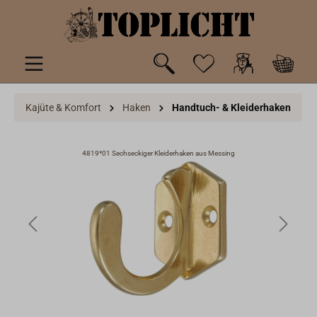
inhalt springen
Kajüte & Komfort
Haken
Handtuch- & Kleiderhaken
4819*01 Sechseckiger Kleiderhaken aus Messing