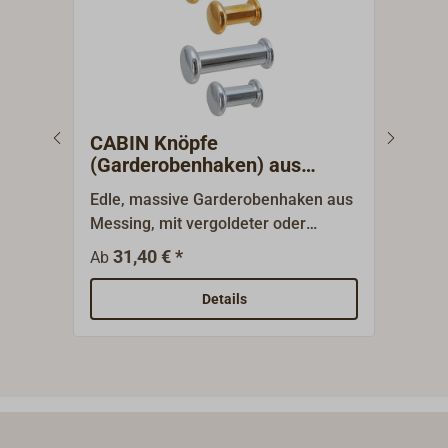
CABIN Knöpfe
Dec
(Garderobenhaken) aus
Messing
Edle, massive Garderobenhaken aus
Dreh
Messing, mit vergoldeter oder
Hake
verchromter Oberfläche. Die Haken
oder
31,40 € *
1
Ab
Ab
laufen nicht an.Verdeckte
Wandbefestigung mit Gewindehülse.
Details