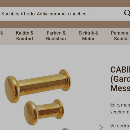
 &
Kajüte &
Farben &
Elektrik &
Pumpen 
Komfort
Bootsbau
Motor
Sanitär
CABI
(Gar
Mess
Edle, mas
verchromt
Verdeckt