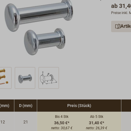
ab
31,4
Preise inkl.
Arti
 (mm)
D (mm)
Preis (Stück)
Bis 4
Stk
Ab 5
Stk
12
21
36,50 €*
31,40 €*
netto:
30,67 €
netto:
26,39 €