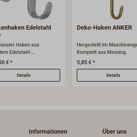
enhaken Edelstahl
Deko-Haken ANKER
h
ionaler Haken aus
Hergestellt im Maschineng
rtem Edelstahl-
Komplett aus Messing.
material.
50 € *
5,85 € *
Details
Details
Informationen
Über uns