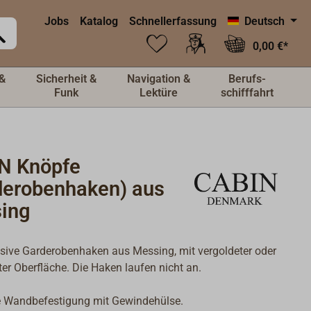
Jobs
Katalog
Schnellerfassung
Deutsch
0,00 €*
&
Sicherheit &
Navigation &
Berufs-
Funk
Lektüre
schifffahrt
N Knöpfe
derobenhaken) aus
ing
sive Garderobenhaken aus Messing, mit vergoldeter oder
er Oberfläche. Die Haken laufen nicht an.
e Wandbefestigung mit Gewindehülse.