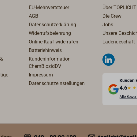
EU-Mehrwertsteuer
Über TOPLICHT
AGB
Die Crew
Datenschutzerklärung
Jobs
Widerrufsbelehrung
Unsere Geschic
Online-Kauf widerrufen
Ladengeschäft
Batteriehinweis
 &
Kundeninformation
ChemBiozidDV
tige
Impressum
Kunden 
Datenschutzeinstellungen
4.6
★
★
Alle Bewe