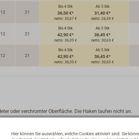
Bis 4
Stk
Ab 5
Stk
12
21
36,50 €*
31,40 €*
netto:
30,67 €
netto:
26,39 €
Bis 4
Stk
Ab 5
Stk
12
21
42,90 €*
36,45 €*
netto:
36,05 €
netto:
30,63 €
Bis 4
Stk
Ab 5
Stk
12
21
42,90 €*
36,45 €*
netto:
36,05 €
netto:
30,63 €
ter oder verchromter Oberfläche. Die Haken laufen nicht an.
Hier können Sie auswählen, welche Cookies aktiviert sind. Sie kön