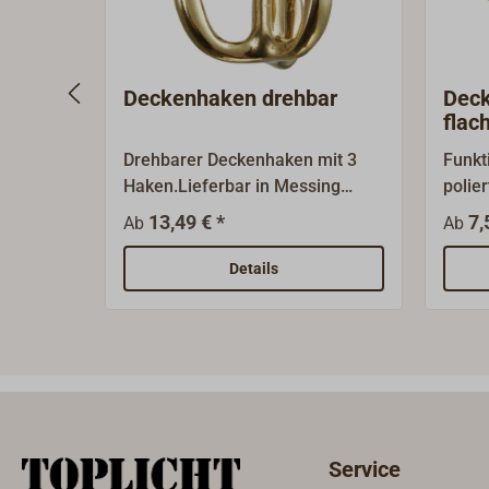
Deckenhaken drehbar
Deck
flac
Drehbarer Deckenhaken mit 3
Funkt
Haken.Lieferbar in Messing
polie
gerollt oder Messing vernickelt.
Flach
13,49 € *
7,
Ab
Ab
Details
Service