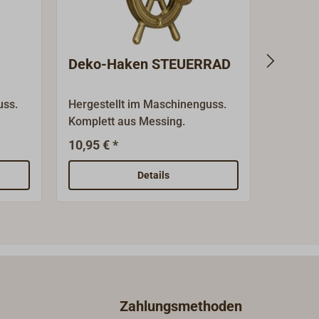
Deko-Haken STEUERRAD
Garde
S&B
uss.
Hergestellt im Maschinenguss.
Die klei
Komplett aus Messing.
klassis
Mantelh
10,95 € *
11,5
Ab
kürzer u
Raum hin
Details
kann, w
einem D
werden s
gesenkt
Durchm
Messing,
verschi
Zahlungsmethoden
Oberfläc