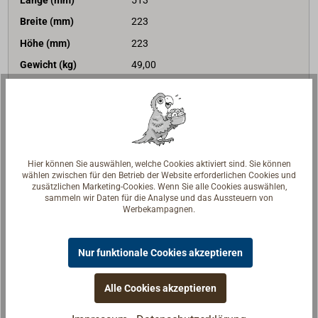
Länge (mm)
513
Breite (mm)
223
Höhe (mm)
223
Gewicht (kg)
49,00
0,00 €*
Preis (Stück)
netto:
0,00 €
Lieferzeit
Versandfertig in 2-5 Tagen.
Merken
Hier können Sie auswählen, welche Cookies aktiviert sind. Sie können
wählen zwischen für den Betrieb der Website erforderlichen Cookies und
In den Warenkorb
zusätzlichen Marketing-Cookies. Wenn Sie alle Cookies auswählen,
sammeln wir Daten für die Analyse und das Aussteuern von
Werbekampagnen.
Nur funktionale Cookies akzeptieren
Art-Nr.
4667-200
Kapazität
200Ah
Alle Cookies akzeptieren
Typ
AGM200
Strom (A)
1200