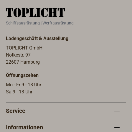
tiefe
14,8
gela
Schiffsausrüstung | Werftausrüstung
Nenn
werd
Ladengeschäft & Ausstellung
sind
Best
TOPLICHT GmbH
abhol
Notkestr. 97
Batt
22607 Hamburg
Batt
Öffnungszeiten
Dies
einer
Mo - Fr 9 - 18 Uhr
Ents
Sa 9 - 13 Uhr
verse
beac
Service
Informationen