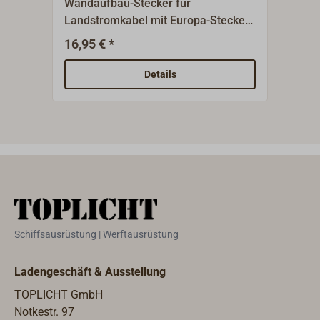
Wandaufbau-Stecker für
CEE 
Landstromkabel mit Europa-Stecker
3 pol
CEE/16A
spri
16,95 € *
9,95
Verk
Gehä
Details
öffn
Schr
Arre
werd
Schr
Schiffsausrüstung | Werftausrüstung
Ladengeschäft & Ausstellung
TOPLICHT GmbH
Notkestr. 97