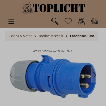
inhalt springen
Elektrik & Motor
Bordnetztechnik
Landanschlüsse
4671*12 CEE Stecker 230 Volt - Bild 1