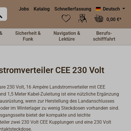
Jobs
Katalog
Schnellerfassung
Deutsch
0,00 €*
&
Sicherheit &
Navigation &
Berufs-
Funk
Lektüre
schifffahrt
stromverteiler CEE 230 Volt
are 230 Volt, 16 Ampére Landstromverteiler mit CEE
nd 1,5 Meter Kabel-Zuleitung ist eine nützliche Ergänzung
ausrüstung, wenn zur Herstellung des Landanschlusses
oder im Winterlager zu wenig Steckdosen vorhanden sind.
sgangsseite bietet der kompakte und leichte
eiler zwei 230 Volt CEE Kupplungen und eine 230 Volt
ntaktsteckdose.