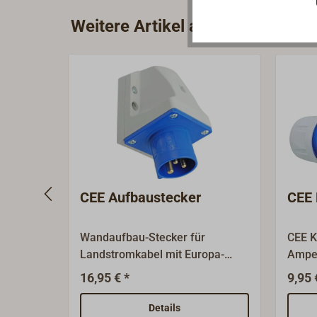
Weitere Artikel aus der Kategor
CEE Aufbaustecker
CEE 
Wandaufbau-Stecker für
CEE K
Landstromkabel mit Europa-
Amper
Stecker CEE/16A
sprit
16,95 € *
9,95 
Verka
das G
Details