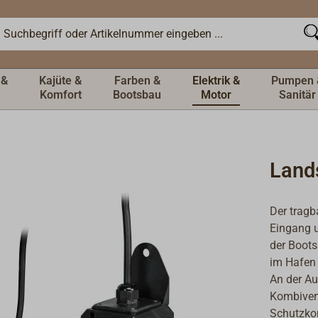
 &
Kajüte &
Farben &
Elektrik &
Pumpen 
Komfort
Bootsbau
Motor
Sanitär
Land
Der tragb
Eingang u
der Boots
im Hafen 
An der Au
Kombivert
Schutzko