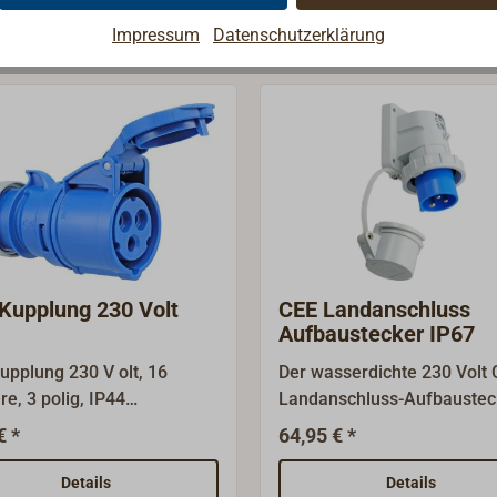
Impressum
Datenschutzerklärung
ie Landanschlüsse
Kupplung 230 Volt
CEE Landanschluss
Aufbaustecker IP67
upplung 230 V olt, 16
Der wasserdichte 230 Volt
e, 3 polig, IP44
Landanschluss-Aufbaustec
zwassergeschützt.Zum
(Schutzklasse IP 67) ist spe
€ *
64,95 € *
beln oder zur Inspektion ist
für den Einbau auf Deck o
ehäuse durch Verdrehen
Heck von Booten konstruier
Details
Details