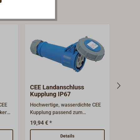
CEE Landanschluss
CEE St
Kupplung IP67
 CEE
Hochwertige, wasserdichte CEE
CEE Stec
ker
Kupplung passend zum
Ampere,
ziell
Landanschluss CEE
spritzw
19,94 € *
7,95 € 
der am
Aufbaustecker (Artikelnummer
Verkabel
t
4671-053), 230 Volt, 16 Ampére,
das Geh
Details