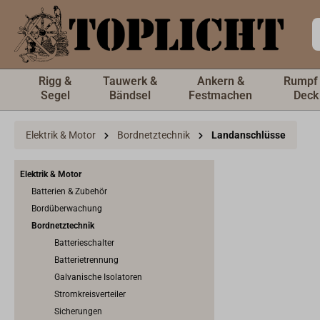
inhalt springen
Rigg &
Tauwerk &
Ankern &
Rumpf
Segel
Bändsel
Festmachen
Deck
Elektrik & Motor
Bordnetztechnik
Landanschlüsse
Elektrik & Motor
Batterien & Zubehör
Bordüberwachung
Bordnetztechnik
Batterieschalter
Batterietrennung
Galvanische Isolatoren
Stromkreisverteiler
Sicherungen