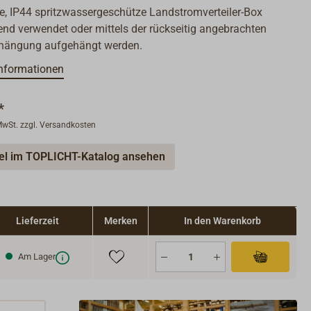
e, IP44 spritzwassergeschütze Landstromverteiler-Box
end verwendet oder mittels der rückseitig angebrachten
ängung aufgehängt werden.
nformationen
*
 MwSt. zzgl. Versandkosten
kel im TOPLICHT-Katalog ansehen
Lieferzeit
Merken
In den Warenkorb
Am Lager