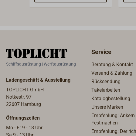
einfa
mit e
klein
bzw. 
Kabel
Schra
Service
Schiffsausrüstung | Werftausrüstung
Beratung & Kontakt
Versand & Zahlung
Ladengeschäft & Ausstellung
Rücksendung
TOPLICHT GmbH
Takelarbeiten
Notkestr. 97
Katalogbestellung
22607 Hamburg
Unsere Marken
Empfehlung: Ankern
Öffnungszeiten
Festmachen
Mo - Fr 9 - 18 Uhr
Empfehlung: Der rich
Sa 9 - 13 Uhr