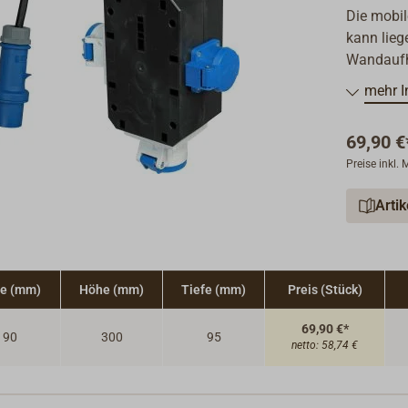
Die mobil
kann lieg
Wandaufh
mehr I
69,90 €
Preise inkl.
Arti
te (mm)
Höhe (mm)
Tiefe (mm)
Preis (Stück)
69,90 €*
190
300
95
netto:
58,74 €