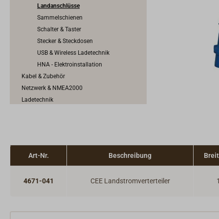
Landanschlüsse
Sammelschienen
Schalter & Taster
Stecker & Steckdosen
USB & Wireless Ladetechnik
HNA - Elektroinstallation
Kabel & Zubehör
Netzwerk & NMEA2000
Ladetechnik
Wechselrichter & Spannungswandler
Windgeneratoren, Solarmodule &
Brennstoffzellen
Elektro-Motoren
Art-Nr.
Beschreibung
Brei
Motorschaltung & Schaltkabel
Motorkühlung & Auspuffanlage
Motorenzubehör
4671-041
CEE Landstromverterteiler
Kraftstoffanlage