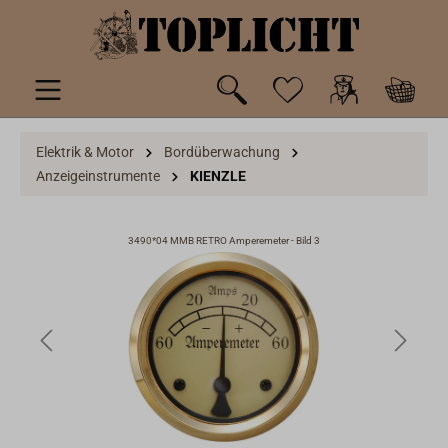
inhalt springen
Elektrik & Motor
Bordüberwachung
Anzeigeinstrumente
KIENZLE
3490*04 MMB RETRO Amperemeter - Bild 3