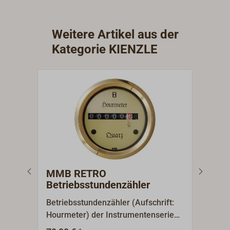
Weitere Artikel aus der
Kategorie KIENZLE
MMB RETRO
MMB
Betriebsstundenzähler
Betriebsstundenzähler (Aufschrift:
Öldr
Hourmeter) der Instrumentenserie
"Oil 
MMB Marine-Instrumente RETRO im
Inst