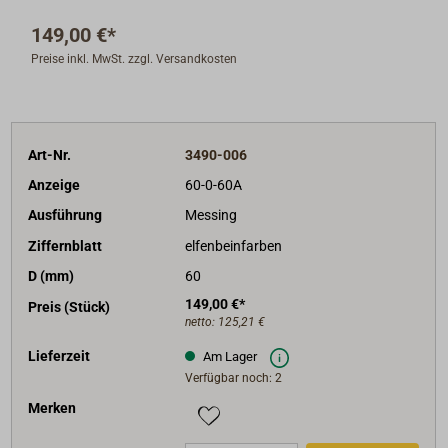
chromatiertem Stahl) und die Frontringe (aus
149,00 €*
Messing) sind korrosionsfrei, Ziffernblatt
Preise inkl. MwSt. zzgl. Versandkosten
aluminiumbeschichtet, Abdeckglas mit beschlagfreier
Beschichtung.
Schutzart (eingebaut): IP65.
Mit Hintergrundbeleuchtung.
Art-Nr.
3490-006
Lieferung komplett mit Shunt.
Betriebsspannung ausschließlich 12 Volt.
Anzeige
60-0-60A
Geber/Sensorik VDO-kompatibel, Einbaudurchmesser
Ausführung
Messing
= 60 mm.
Ziffernblatt
elfenbeinfarben
D (mm)
60
Ausführungen: Frontring Messing vergoldet mit
149,00 €*
elfenbeinfarbenem Ziffernblatt.
Preis (Stück)
netto:
125,21 €
Lieferzeit
Am Lager
Verfügbar noch: 2
Merken