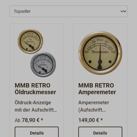
MMB RETRO
MMB RETRO
Öldruckmesser
Amperemeter
Öldruck-Anzeige
Amperemeter
mit der Aufschrift
(Aufschrift
"Oil
"Amperemeter")
78,90 € *
149,00 € *
Ab
Pressure".Klassisch
der
e
Instrumentenserie
Details
Details