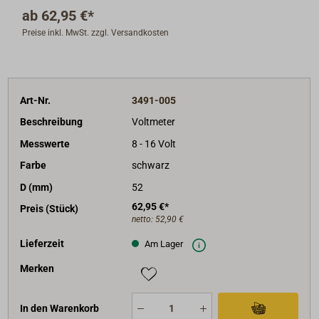
Abdichtung gemäß IP67 im Frontbereich, gewölbte
ab
62,95 €*
Doppelgläser aus kratzfestem Kunststoff verhindern
Preise inkl. MwSt. zzgl. Versandkosten
ein Beschlagen der Instrumente.
Ziffernblätter und Zeiger sind in Durchlichttechnologie
ausgeführt - klares Ablesen auch bei Nacht durch LED-
Ausleuchtung.
Art-Nr.
3491-005
Die meisten Instrumente sind zusätzlich noch mit einer
roten Warn-LED ausgestattet.
Beschreibung
Voltmeter
Messwerte
8 - 16 Volt
Anschluß über 8-Pol-MQS-Stecker.
Farbe
schwarz
Standardlieferung mit schwarzem Ziffernblatt und
D (mm)
52
schwarzem Frontring
62,95 €*
Preis (Stück)
netto:
52,90 €
Lieferumfang: Anzeigegerät und Befestigungsmaterial
im Karton.
Lieferzeit
Am Lager
Instrumentendurchmesser 52 mm.
Merken
Betriebsspannung 8-16 bzw. 18-32 Volt.
In den Warenkorb
Lieferbares Zubehör: Warnpunkteinsteller.