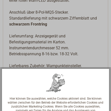
einer roten Warn-LED ausgestattet.
Anschluß über 8-Pol-MQS-Stecker.
Standardlieferung mit schwarzem Ziffernblatt und
schwarzem Frontring
Lieferumfang: Anzeigegerät und
Befestigungsmaterial im Karton.
Instrumentendurchmesser 52 mm.
Betriebsspannung 8-16 bzw. 18-32 Volt.
Lieferbares Zubehör: Warnpunkteinsteller.
Downloads
Datenblatt
Hier können Sie auswählen, welche Cookies aktiviert sind. Sie können
wählen zwischen für den Betrieb der Website erforderlichen Cookies und
zusätzlichen Marketing-Cookies. Wenn Sie alle Cookies auswählen,
sammeln wir Daten für die Analyse und das Aussteuern von