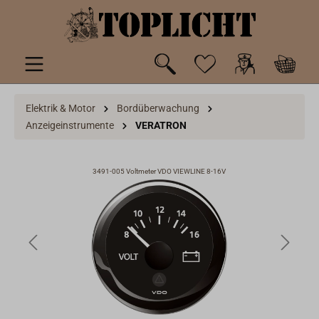
inhalt springen
Elektrik & Motor
Bordüberwachung
Anzeigeinstrumente
VERATRON
3491-005 Voltmeter VDO VIEWLINE 8-16V