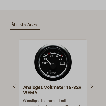
Ähnliche Artikel
Analoges Voltmeter 18-32V
Anal
WEMA
WE
Günstiges Instrument mit
Günst