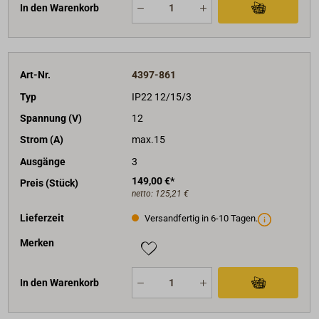
- blaues Aluminium Gehäuse.
In den Warenkorb
Abmessungen L x B x H: 235 x 108 x 65 mm.
Gewicht: 1,4 kg.
Art-Nr.
4397-861
Typ
IP22 12/15/3
Spannung (V)
12
Strom (A)
max.15
Ausgänge
3
149,00 €*
Preis (Stück)
netto:
125,21 €
Lieferzeit
Versandfertig in 6-10 Tagen.
Merken
In den Warenkorb