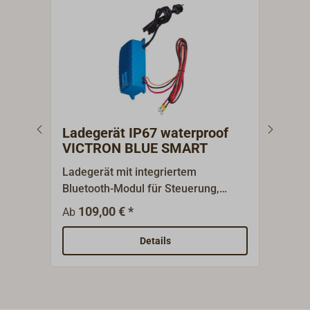
Ladegerät IP67 waterproof
Lad
VICTRON BLUE SMART
CEN
Ladegerät mit integriertem
Batt
Bluetooth-Modul für Steuerung,
Mikr
Überwachung und Softwareupdate
Hoch
109,00 € *
3
Ab
Ab
über Smartphone oder Tablet
Batt
(konventionelle Steuerung ist
Lade
Details
ebenfalls möglich) und zur
Temp
Datenanzeige auf dem Navigations-
lädt
Plotter. Wasserdichtes Ladegrät
(bul
(IP67), stoßfest und feuersicher, für
des 