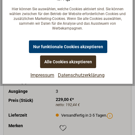
Merken
Hier können Sie auswählen, welche Cookies aktiviert sind. Sie können
wählen zwischen für den Betrieb der Website erforderlichen Cookies und
zusätzlichen Marketing-Cookies. Wenn Sie alle Cookies auswählen,
sammeln wir Daten für die Analyse und das Aussteuern von
In den Warenkorb
Werbekampagnen.
Nur funktionale Cookies akzeptieren
Art-Nr.
4397-869
Alle Cookies akzeptieren
Typ
IP22 24/16/3
Spannung (V)
24
Impressum
Datenschutzerklärung
Strom (A)
max.16
Ausgänge
3
229,00 €*
Preis (Stück)
netto:
192,44 €
Lieferzeit
Versandfertig in 2-5 Tagen.
Merken