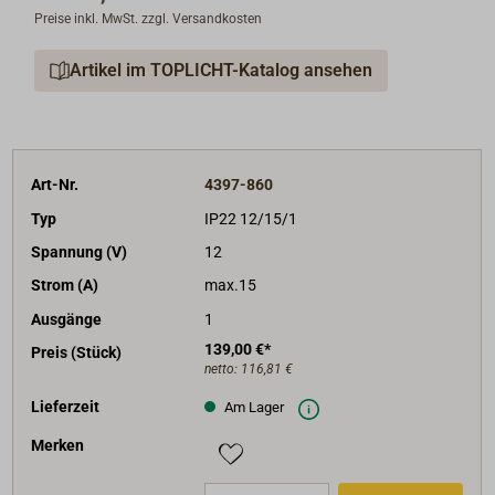
Preise inkl. MwSt. zzgl. Versandkosten
Das mikroprozessorgesteuerte, adaptive 6-Stufen-
Batteriemanagement passt den Ladevorgang
Artikel im TOPLICHT-Katalog ansehen
automatisch den Betriebsbedingungen an, sehr hoher
Wirkungsgrad (94%).
Lädt auch Lithiumbatterien (LiFePo).
Automatischer Erhaltungssmodus zur
Art-Nr.
4397-860
Batterieschonung, wenn länger als 24 Stunden keine
Typ
IP22 12/15/1
Entladung stattfindet.
Spannung (V)
12
Strom (A)
max.15
Spezifikationen:
- Bluetooth integriert,
Ausgänge
1
- automatische Eingangsspannungs-Anpassung 180-
139,00 €*
Preis (Stück)
265 Volt,
netto:
116,81 €
- Nacht-/Low-Modus: reduzierte Leistung, arbeitet
Lieferzeit
Am Lager
geräuschlos,
Merken
- als Netzgerät verwendbar, Überhitzungsschutz,
Verpolungs- und Kurzschlussschutz,