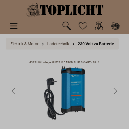
inhalt springen
Elektrik & Motor
Ladetechnik
230 Volt zu Batterie
4397*18 Ladegerät IP22 VICTRON BLUE SMART - Bild 1