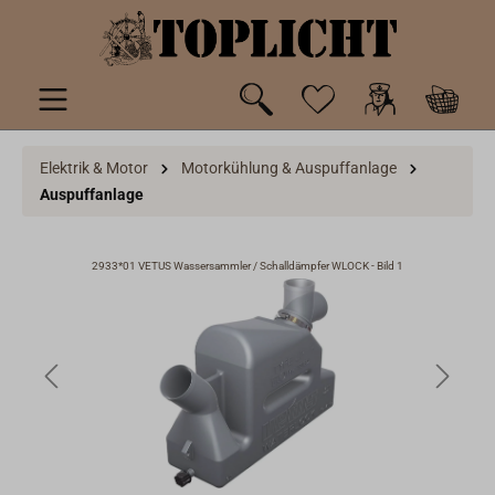
inhalt springen
Elektrik & Motor
Motorkühlung & Auspuffanlage
Auspuffanlage
2933*01 VETUS Wassersammler / Schalldämpfer WLOCK - Bild 1