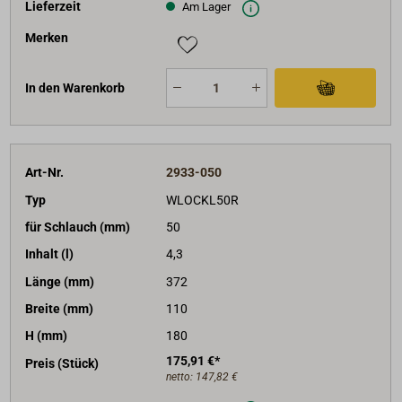
Lieferzeit
Am Lager
Merken
In den Warenkorb
Art-Nr.
2933-050
Typ
WLOCKL50R
für Schlauch (mm)
50
Inhalt (l)
4,3
Länge (mm)
372
Breite (mm)
110
H (mm)
180
175,91 €*
Preis (Stück)
netto:
147,82 €