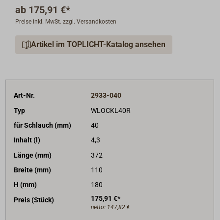
Wir bieten die drei am häufigsten vorkommenden
ab
175,91 €*
Bauformen an (siehe unter Passende Artikel weiter
Preise inkl. MwSt. zzgl. Versandkosten
unten).
Artikel im TOPLICHT-Katalog ansehen
Diverse weitere Bauformen sind auf Anfrage lieferbar.
Art-Nr.
2933-040
Typ
WLOCKL40R
für Schlauch (mm)
40
Inhalt (l)
4,3
Länge (mm)
372
Breite (mm)
110
H (mm)
180
175,91 €*
Preis (Stück)
netto:
147,82 €