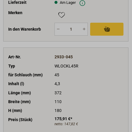
Lieferzeit
Am Lager
Merken
In den Warenkorb
Art-Nr.
2933-045
Typ
WLOCKL45R
für Schlauch (mm)
45
Inhalt (l)
4,3
Länge (mm)
372
Breite (mm)
110
H (mm)
180
175,91 €*
Preis (Stück)
netto:
147,82 €