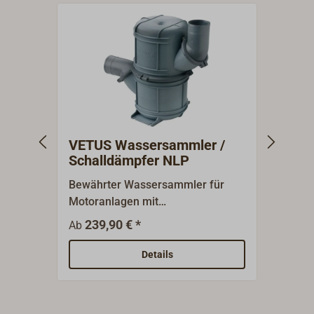
VETUS Wassersammler /
VETU
Schalldämpfer NLP
Scha
Bewährter Wassersammler für
Bewäh
Motoranlagen mit
Motor
wassergekühlten
wasse
239,90 € *
22
Ab
Ab
Auspuffsystemen.Kräftiger
Auspu
Kunststofftopf in doppelstöckigem
Kunst
Details
Aufbau vom Typ NLP mit
schla
stehendem, verdrehbarem Topf,
verdr
drehbaren Anschlüssen für
Ansch