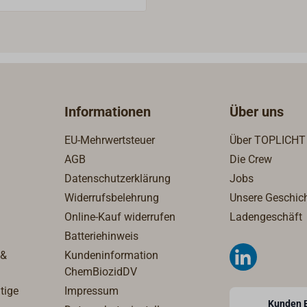
uenztechnologie für den
nellen Einsatz entwickelt.
 des MULTIPLUS bildet ein
fähiger Sinus-
chter, verbunden mit
terielader und einem
Informationen
Über uns
umschalter, alles
rt in einem kompakten
EU-Mehrwertsteuer
Über TOPLICHT
tallgehäuse:Die reine
AGB
Die Crew
chselspannung ermöglicht
Datenschutzerklärung
Jobs
ungsfreien Betrieb aller -
tronisch empfindlicher -
Widerrufsbelehrung
Unsere Geschic
auch mit hohem
Online-Kauf widerrufen
Ladengeschäft
om. Als Spitzenleistung
Batteriehinweis
 Gerät 200% der
 &
Kundeninformation
tung abgeben.USV-Funktion:
ChemBiozidDV
haltung von
tige
Impressum
chterbetrieb auf
Kunden 