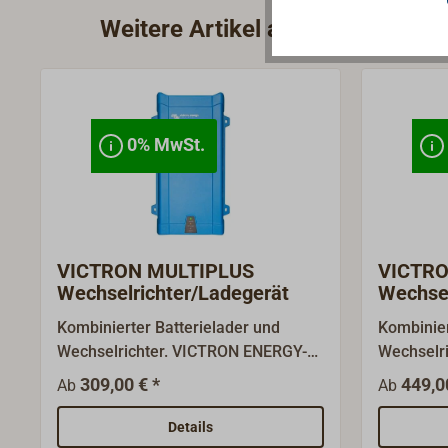
Weitere Artikel aus der Kategor
0% MwSt.
VICTRON MULTIPLUS
VICTRO
Wechselrichter/Ladegerät
Wechsel
Alumin
Kombinierter Batterielader und
Kombinier
Wechselrichter. VICTRON ENERGY-
Wechselri
Geräte sind auf Grundlage
230V Wec
309,00 € *
449,0
Ab
Ab
modernster Hybrid-
Bordbatt
Hochfrequenztechnologie für den
Geräte si
Details
professionellen Einsatz
modernste