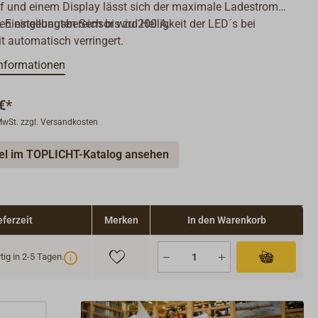
 und einem Display lässt sich der maximale Ladestrom
n. Einstellungsbereich bis zu 200 A.
en eingebauten Sensor wird Helligkeit der LED´s bei
t automatisch verringert.
nformationen
€*
 MwSt. zzgl. Versandkosten
kel im TOPLICHT-Katalog ansehen
eferzeit
Merken
In den Warenkorb
ig in 2-5 Tagen.