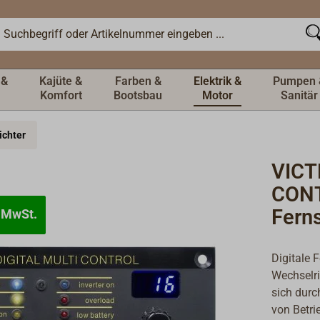
 &
Kajüte &
Farben &
Elektrik &
Pumpen 
Komfort
Bootsbau
Motor
Sanitär
ichter
VICT
CON
Fern
 MwSt.
 MwSt.
Digitale 
Wechselri
sich durc
von Betr