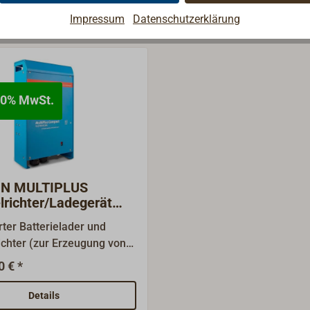
ie Kombi-Geräte mit Wechselrichter
Impressum
Datenschutzerklärung
0% MwSt.
N MULTIPLUS
richter/Ladegerät
iumgehäuse
ter Batterielader und
chter (zur Erzeugung von
hselstrom aus der
0 € *
erie). VICTRON ENERGY-
nd auf Grundlage
Details
r Hybrid-