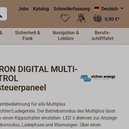
Jobs
Katalog
Schnellerfassung
Deutsch
0,00 €*
&
Sicherheit &
Navigation &
Berufs-
Funk
Lektüre
schifffahrt
RON DIGITAL MULTI-
TROL
steuerpaneel
Fernbediehnung für alle Multiplus
chter/Ladegeräte. Der Betriebsmodus des Multiplus lässt
h einen Kippschalter einstellen. LED´s diehnen zur Anzeige
iebsmodus, Ladephase und Warnungen. Über einen