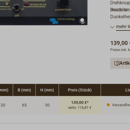
Drehknopf
einstelle
Durch ein
Dunkelhei
mehr I
139,00 
Preise inkl.
Arti
(mm)
B (mm)
H (mm)
Preis (Stück)
Li
139,00 €*
120
65
30
Versandfert
netto:
116,81 €