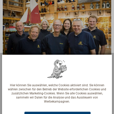
Fragen zum Artikel?
Reden Sie mit Handwerkern, Bootsbauern und
Seglerinnen. Wir verstehen Ihre Fragen und geben die
Hier können Sie auswählen, welche Cookies aktiviert sind. Sie können
wählen zwischen für den Betrieb der Website erforderlichen Cookies und
passende Antwort.
zusätzlichen Marketing-Cookies. Wenn Sie alle Cookies auswählen,
sammeln wir Daten für die Analyse und das Aussteuern von
Experten kontaktieren
Werbekampagnen.