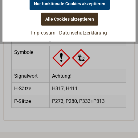
Nur funktionale Cookies akzeptieren
Alle Cookies akzeptieren
Rechtliche Hinweise zum Produkt
Impressum
Datenschutzerklärung
CLP-Verordnung
Symbole
Signalwort
Achtung!
H-Sätze
H317, H411
P-Sätze
P273, P280, P333+P313