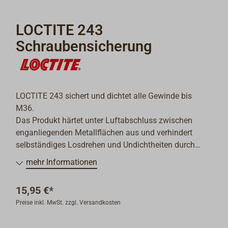
LOCTITE 243
Schraubensicherung
LOCTITE 243 sichert und dichtet alle Gewinde bis
M36.
Das Produkt härtet unter Luftabschluss zwischen
enganliegenden Metallflächen aus und verhindert
selbständiges Losdrehen und Undichtheiten durch
Stöße und Vibrationen.
mehr Informationen
Geeignet für alle Metalle, einschl. passive Werkstoffe
(z.B. Edelstahl, Aluminium, galvanisierte Oberflächen),
15,95 €*
Die Gewindeverbindungen sind zur Instandhaltung mit
Preise inkl. MwSt. zzgl. Versandkosten
normalen Handwerkzeugen demontierbar.