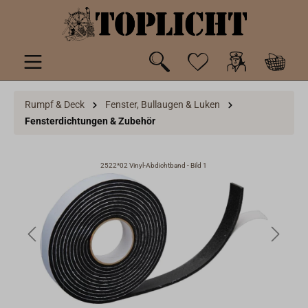
inhalt springen
Rumpf & Deck
Fenster, Bullaugen & Luken
Fensterdichtungen & Zubehör
2522*02 Vinyl-Abdichtband - Bild 1