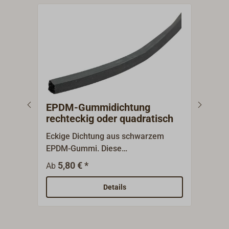
EPDM-Gummidichtung
Gum
rechteckig oder quadratisch
qua
Eckige Dichtung aus schwarzem
Quad
EPDM-Gummi. Diese
eine
Universaldichtung ist geeignet zum
aus 
5,80 € *
1
Ab
Ab
Nachdichten für Bullaugen,
Univ
Schiffsfenster oder Luken.Lieferung
Nach
Details
als Meterware.
Schi
als 