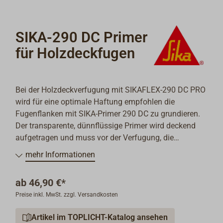
SIKA-290 DC Primer
für Holzdeckfugen
Bei der Holzdeckverfugung mit SIKAFLEX-290 DC PRO
wird für eine optimale Haftung empfohlen die
Fugenflanken mit SIKA-Primer 290 DC zu grundieren.
Der transparente, dünnflüssige Primer wird deckend
aufgetragen und muss vor der Verfugung, die
innerhalb von 24 Stunden erfolgen muss, mindestens
mehr Informationen
eine Stunde ablüften.
SIKA-Primer 290 DC ist als Vorbehandlung für
ab
46,90 €*
folgende Untergründe geeignet:
Preise inkl. MwSt. zzgl. Versandkosten
- Teak,
- Mahagoni,
Artikel im TOPLICHT-Katalog ansehen
- Oregon Pine,