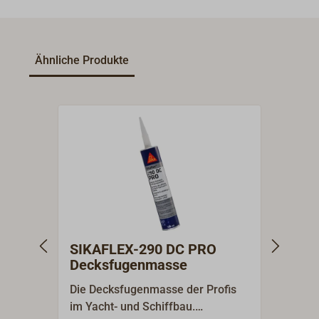
Ähnliche Produkte
SIKAFLEX-290 DC PRO
Haftr
Decksfugenmasse
SIK
Die Decksfugenmasse der Profis
Haftre
im Yacht- und Schiffbau.
Vorbe