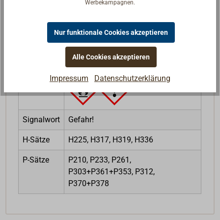
Werbekampagnen.
Rechtliche Hinweise zum Produkt
Nur funktionale Cookies akzeptieren
Alle Cookies akzeptieren
CLP-Verordnung
Impressum
Datenschutzerklärung
Symbole
Signalwort
Gefahr!
H-Sätze
H225, H317, H319, H336
P-Sätze
P210, P233, P261,
P303+P361+P353, P312,
P370+P378