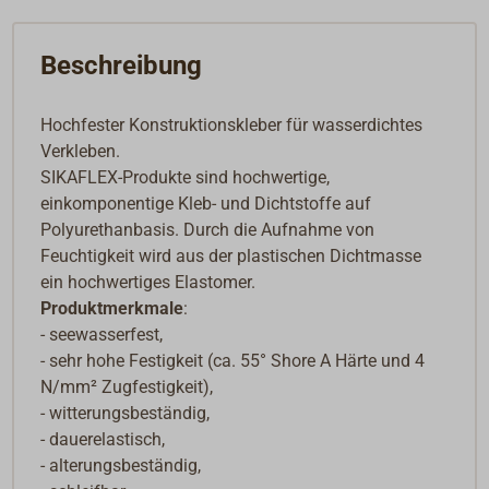
Mit der patentierten i-Cure Technlogy kommt
SIKAFLEX ohne gesundheitsschädliche MDI aus und
erfüllt die Anforderungen der Chemikalien-
Beschreibung
Verbotsverordnung.
Weiterführende Informationen finden sich im
Hochfester Konstruktionskleber für wasserdichtes
SIKAFLEX Marine-Handbuch oder in den
Verkleben.
verschiedenen Produktdatenblättern, die sich unter
SIKAFLEX-Produkte sind hochwertige,
www.sika-industry.de herunterladen lassen.
einkomponentige Kleb- und Dichtstoffe auf
Polyurethanbasis. Durch die Aufnahme von
Feuchtigkeit wird aus der plastischen Dichtmasse
ein hochwertiges Elastomer.
Produktmerkmale
:
- seewasserfest,
- sehr hohe Festigkeit (ca. 55° Shore A Härte und 4
N/mm² Zugfestigkeit),
- witterungsbeständig,
- dauerelastisch,
- alterungsbeständig,