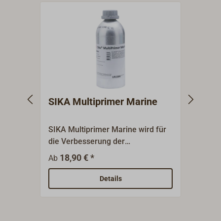
SIKA Multiprimer Marine
SIKA
Kuns
SIKA Multiprimer Marine wird für
Sika P
die Verbesserung der
pigmen
Hafteigenschaften auf einer
Luftf
18,90 € *
69,90
Ab
Vielzahl von Werkstoffen
Voran
eingesetzt. Untergründe: Holz wie
z. B.
Details
Teak (zur Stabdeckverlegung),
Polyc
Mahagoni, Oregon Pine und Kork,
Metalle wie Aluminium und