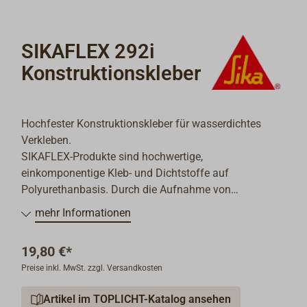
SIKAFLEX 292i
Konstruktionskleber
Hochfester Konstruktionskleber für wasserdichtes
Verkleben.
SIKAFLEX-Produkte sind hochwertige,
einkomponentige Kleb- und Dichtstoffe auf
Polyurethanbasis. Durch die Aufnahme von
Feuchtigkeit wird aus der plastischen Dichtmasse ein
mehr Informationen
hochwertiges Elastomer.
Produktmerkmale
:
19,80 €*
- seewasserfest,
Preise inkl. MwSt. zzgl. Versandkosten
- sehr hohe Festigkeit (ca. 55° Shore A Härte und 4
N/mm² Zugfestigkeit),
Artikel im TOPLICHT-Katalog ansehen
- witterungsbeständig,