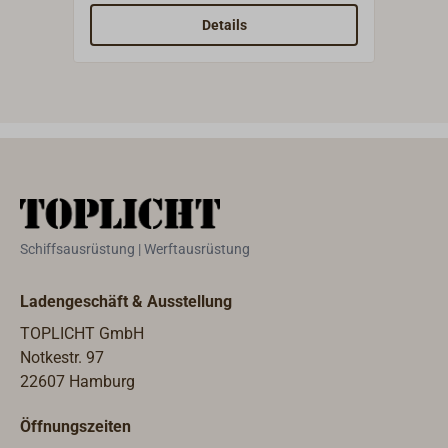
wird danach der Einsatz der
Teak
Details
speziellen SIKA-Primer empfohlen.
Maha
Meta
galva
Kuns
Ober
sowo
von 
Unte
dünn
Schiffsausrüstung | Werftausrüstung
trock
und w
Ladengeschäft & Ausstellung
Verk
aufg
TOPLICHT GmbH
Notkestr. 97
22607 Hamburg
Öffnungszeiten