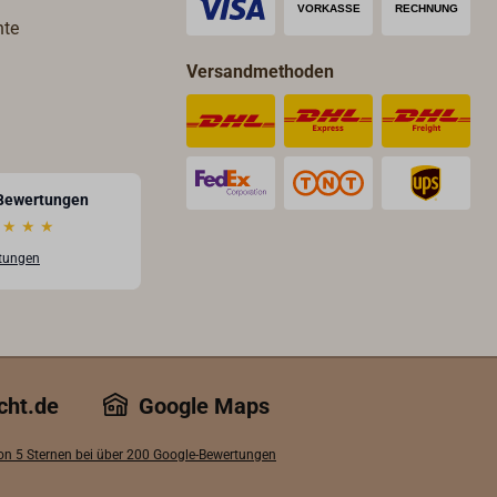
hte
Versandmethoden
Bewertungen
★
★
★
rtungen
cht.de
Google Maps
von 5 Sternen bei über 200 Google-Bewertungen