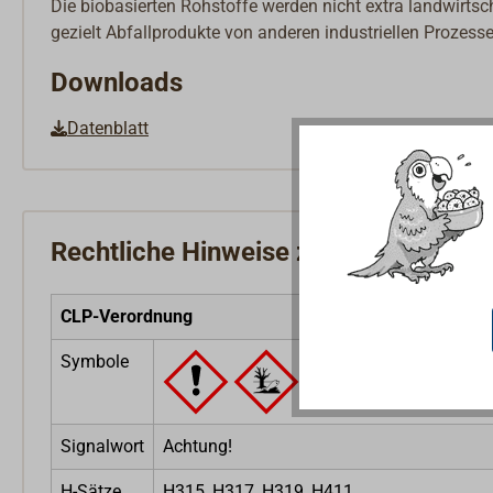
Die biobasierten Rohstoffe werden nicht extra landwirts
gezielt Abfallprodukte von anderen industriellen Prozess
Downloads
Datenblatt
Rechtliche Hinweise zum Produkt
CLP-Verordnung
Symbole
Signalwort
Achtung!
H-Sätze
H315, H317, H319, H411