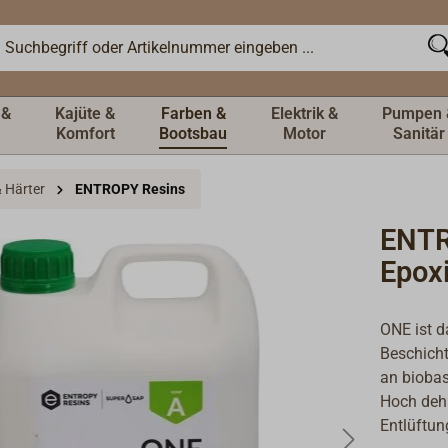
 &
Kajüte &
Farben &
Elektrik &
Pumpen 
Komfort
Bootsbau
Motor
Sanitär
 Härter
ENTROPY Resins
ENTR
Epox
ONE ist d
Beschich
an biobas
Hoch dehn
Entlüftu