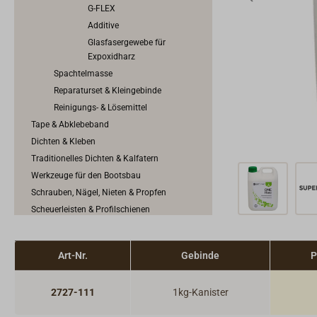
G-FLEX
Additive
Glasfasergewebe für
Expoxidharz
Spachtelmasse
Reparaturset & Kleingebinde
Reinigungs- & Lösemittel
Tape & Abklebeband
Dichten & Kleben
Traditionelles Dichten & Kalfatern
Werkzeuge für den Bootsbau
Schrauben, Nägel, Nieten & Propfen
Scheuerleisten & Profilschienen
Konstruktionsbeschläge
Anoden
Art-Nr.
Gebinde
P
2727-111
1kg-Kanister