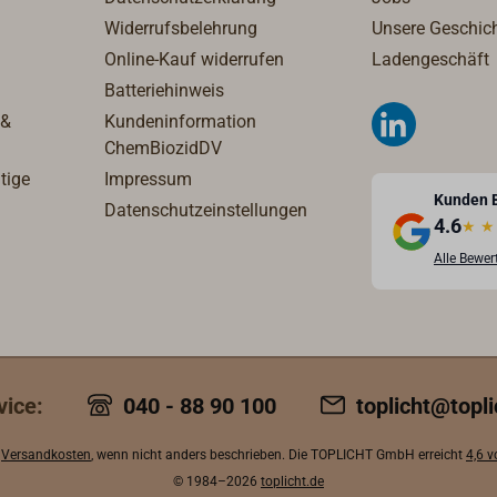
Widerrufsbelehrung
Unsere Geschic
Online-Kauf widerrufen
Ladengeschäft
Batteriehinweis
 &
Kundeninformation
ChemBiozidDV
tige
Impressum
Kunden 
Datenschutzeinstellungen
4.6
★
★
Alle Bewe
vice:
040 - 88 90 100
toplicht@topli
.
Versandkosten
, wenn nicht anders beschrieben. Die TOPLICHT GmbH erreicht
4,6 
© 1984–2026
toplicht.de