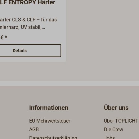
CLF ENTROPY Härter
ärter CLS & CLF – für das
ierharz, UV stabil,
 und kristallklar.CLF mit
€ *
fzeit (20 Min.) für
Projekte (klebfrei in 4
Details
mit längerer Topfzeit (40
 aufwändige Arbeiten und
ingungen (klebfrei in 8
hungsverhältniss 2 : 1 nach
Informationen
Über uns
EU-Mehrwertsteuer
Über TOPLICHT
AGB
Die Crew
Datenschutzerklärung
Jobs