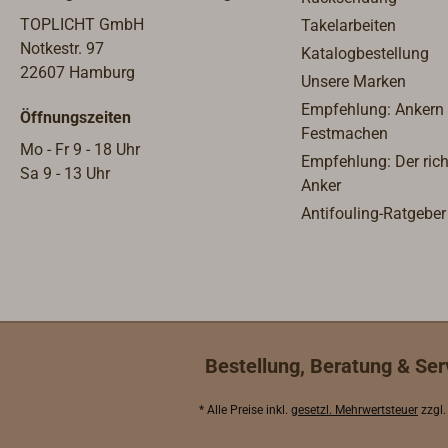
mehrere Härter bereit, um vielen
TOPLICHT GmbH
Takelarbeiten
Anforderungen gerecht zu werden.
Notkestr. 97
Katalogbestellung
Es verfügt über die ideale Viskosität
22607 Hamburg
Unsere Marken
für eine Vielzahl von Anwendungen,
Empfehlung: Ankern
Öffnungszeiten
bei denen manuelle
Festmachen
Laminiertechniken bei
Mo - Fr 9 - 18 Uhr
Empfehlung: Der rich
Raumtemperatur zum Einsatz
Sa 9 - 13 Uhr
Anker
kommen.Ein Drittel des Harzes ist
Antifouling-Ratgeber
biobasiert und führt zu einer
Einsparung von 29% Treibhausgas
gegenüber komplett rohölbasierten
Epoxidharzen.
Bestellung, Beratung & Ser
* Alle Preise inkl.
gesetzl. Mehrwertsteuer
zzgl