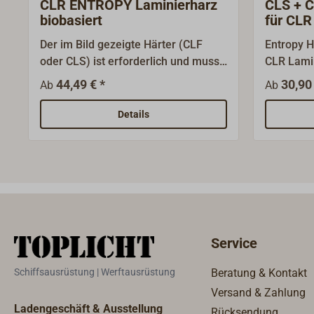
CLR ENTROPY Laminierharz
CLS + 
biobasiert
für CLR
Der im Bild gezeigte Härter (CLF
Entropy H
oder CLS) ist erforderlich und muss
CLR Lamin
zusätzlich bestellt werden. Siehe
nachhaltig
44,49 € *
30,90 
Ab
Ab
"Zubehör & Ersatzteile".Das CLR-
kurzer Top
System (Clear laminating resin) ist
einfache 
Details
ein Klarlack-Epoxidharzsystem. Es
Std.)CLS 
wurde speziell entwickelt für
Min.) für
wasserklare, UV-stabilisierte
warme Bed
Beschichtungen.Es ist besonders
Std.)Misc
geeignet für Anwendungen, die ein
Volumen
Epoxidharz mit geringer Farbe und
geringer Vergilbung erfordern, wie z.
Service
B. transparente Laminate auf
Hölzern oder Surfboards. Dieses
Schiffsausrüstung | Werftausrüstung
Beratung & Kontakt
System verfügt über eine schnelle
Versand & Zahlung
Entlüftung und eine erstklassige UV-
Ladengeschäft & Ausstellung
Rücksendung
Beständigkeit.Für das CLR stehen