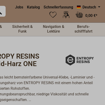
Jobs
Katalog
Schnellerfassung
Deutsch
0,00 €*
&
Sicherheit &
Navigation &
Berufs-
Funk
Lektüre
schifffahrt
OPY RESINS
id-Harz ONE
as leicht bernsteinfarbene Universal-Klebe, -Laminier und -
tungsharz von ENTROPY RESINS mit einem hohen Anteil
ierten Rohstoffen.
ungsbeanspruchbar, niedrige Viskosität und schnelle
ngseigenschaften.