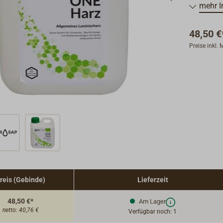
Mischungs
mehr I
Harz und 
48,50 €
Preise inkl.
ENTROPY 
SYSTEM-F
Dieses, 
System E
Rohstoffe
des konve
Das verri
% Treibha
Die bioba
angebaut 
gezielt A
reis (Gebinde)
Lieferzeit
verwende
48,50 €*
Am Lager
netto:
40,76 €
Verfügbar noch: 1