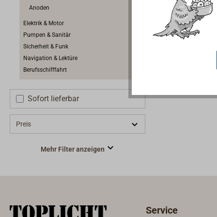
Anwendung
Anoden
mit gering
Elektrik & Motor
Vergilbung
Pumpen & Sanitär
transpare
Sicherheit & Funk
oder Surf
Navigation & Lektüre
verfügt üb
Berufsschifffahrt
Entlüftung
UV-Bestän
Sofort lieferbar
stehen me
vielen An
werden. Es
Preis
Viskosität
Anwendung
Mehr Filter anzeigen
Laminiert
Raumtempe
kommen.Ein
biobasiert
Einsparun
Service
gegenüber