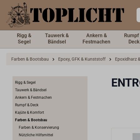
inhalt springen
Rigg &
Tauwerk &
Ankern &
Rumpf
Segel
Bändsel
Festmachen
Deck
Farben & Bootsbau
Epoxy, GFK & Kunststoff
Epoxidharz &
ENTR
Rigg & Segel
Tauwerk & Bändsel
Ankern & Festmachen
Rumpf & Deck
Kajüte & Komfort
Farben & Bootsbau
Farben & Konservierung
Nützliche Hilfsmittel