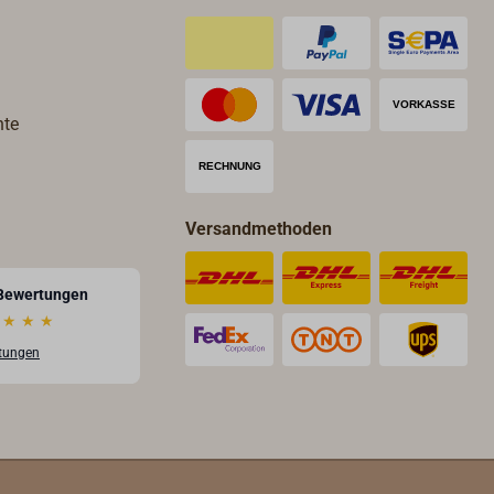
landwirtschaftlich angebaut um
daraus Plastik herzustellen,
sondern es werden gezielt
Abfallprodukte von anderen
hte
industriellen Prozessen verwendet.
Versandmethoden
Bewertungen
★
★
★
rtungen