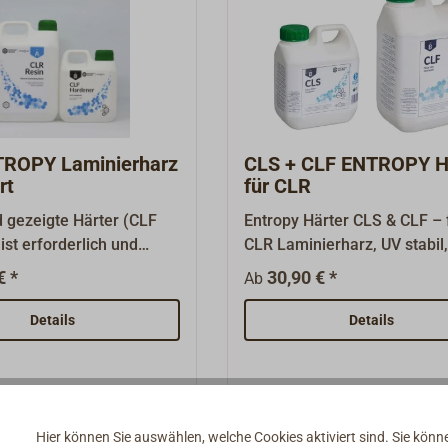
ROPY Laminierharz
CLS + CLF ENTROPY H
rt
für CLR
d gezeigte Härter (CLF
Entropy Härter CLS & CLF – 
ist erforderlich und
CLR Laminierharz, UV stabil
zlich bestellt werden.
nachhaltig und kristallklar.C
€ *
30,90 € *
Ab
ehör & Ersatzteile".Das
kurzer Topfzeit (20 Min.) für
m (Clear laminating
einfache Projekte (klebfrei 
Details
Details
ein Klarlack-
Std.)CLS mit längerer Topfze
zsystem. Es wurde
Min.) für aufwändige Arbeit
ntwickelt für wasserklare,
warme Bedingungen (klebfre
sierte Beschichtungen.Es
Std.)Mischungsverhältniss 2 
ers geeignet für
nach Volumen
Hier können Sie auswählen, welche Cookies aktiviert sind. Sie kön