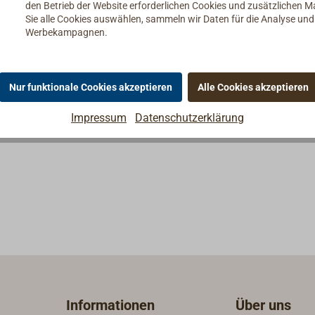
den Betrieb der Website erforderlichen Cookies und zusätzlichen 
en, die ein Epoxidharz
Sie alle Cookies auswählen, sammeln wir Daten für die Analyse un
er Farbe und geringer
Werbekampagnen.
 erfordern, wie z. B.
nte Laminate auf Hölzern
boards. Dieses System
Nur funktionale Cookies akzeptieren
Alle Cookies akzeptieren
er eine schnelle
 und eine erstklassige
Impressum
Datenschutzerklärung
digkeit.Für das CLR
hrere Härter bereit, um
forderungen gerecht zu
 verfügt über die ideale
 für eine Vielzahl von
en, bei denen manuelle
echniken bei
ratur zum Einsatz
 Drittel des Harzes ist
 und führt zu einer
g von 29% Treibhausgas
Informationen
Über uns
 komplett rohölbasierten