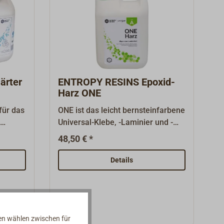
ärter
ENTROPY RESINS Epoxid-
Harz ONE
für das
ONE ist das leicht bernsteinfarbene
,
Universal-Klebe, -Laminier und -
LF mit
Beschichtungsharz von ENTROPY
48,50 € *
RESINS mit einem hohen Anteil an
in 4
biobasierten Rohstoffen.Hoch
Details
it (40
dehnungsbeanspruchbar, niedrige
en und
Viskosität und schnelle
i in 8
Entlüftungseigenschaften.
: 1
Mischungsverhältnis nach
Volumen: 2:1. Harz und Härter
nen wählen zwischen für