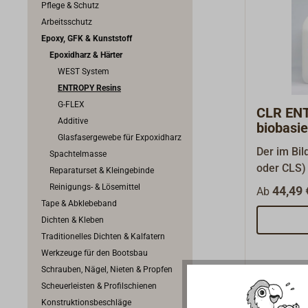
Pflege & Schutz
Arbeitsschutz
Epoxy, GFK & Kunststoff
Epoxidharz & Härter
WEST System
ENTROPY Resins
G-FLEX
CLR ENT
Additive
biobasie
Glasfasergewebe für Expoxidharz
Der im Bil
Spachtelmasse
oder CLS) 
Reparaturset & Kleingebinde
muss zusät
Reinigungs- & Lösemittel
44,49 
Ab
Siehe "Zub
Tape & Abklebeband
CLR-Syste
Dichten & Kleben
resin) ist 
Traditionelles Dichten & Kalfatern
Epoxidhar
Werkzeuge für den Bootsbau
speziell e
Schrauben, Nägel, Nieten & Propfen
UV-stabili
Scheuerleisten & Profilschienen
ist besond
Konstruktionsbeschläge