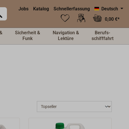
Jobs
Katalog
Schnellerfassung
Deutsch
0,00 €*
&
Sicherheit &
Navigation &
Berufs-
Funk
Lektüre
schifffahrt