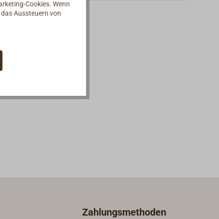
Marketing-Cookies. Wenn
müssen jeweils einzeln bestellt
d das Aussteuern von
werden. ENTROPY RESINS Harz
und Härter sind kompatibel mit
allen WEST-SYSTEM-Füllstoffen, -
Additiven und -Glasgeweben.
Dieses, an die WEST-SYSTEM
Produkte angepasste, neue Harz-
System ENTROPY verwendet mehr
als 30 % nachwachsende
Rohstoffe, wobei die
hervorragenden technischen
Eigenschaften des konventionellen
Epoxy uneingeschränkt erhalten
bleiben.Das verringert den CO² -
Fußabdruck dieses Produkts und
spart 33 % Treibhausgas
gegenüber rein rohölbasierten
Epoxidharzen ein.Die biobasierten
Zahlungsmethoden
Rohstoffe werden nicht extra