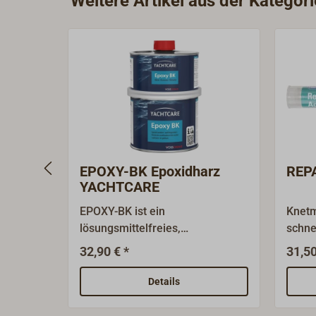
Weitere Artikel aus der Kategor
EPOXY-BK Epoxidharz
REP
YACHTCARE
EPOXY-BK ist ein
Knetm
lösungsmittelfreies,
schne
dünnflüssiges, transparentes
Unter
32,90 € *
31,50
Beschichtungs-, Laminier- und
Holz,
Vergussharz. Es kann als
Kunst
Details
Bindemittel für Füllstoffe (z.B.
durch
Leichtfüllstoffe) eingesetzt
auftr