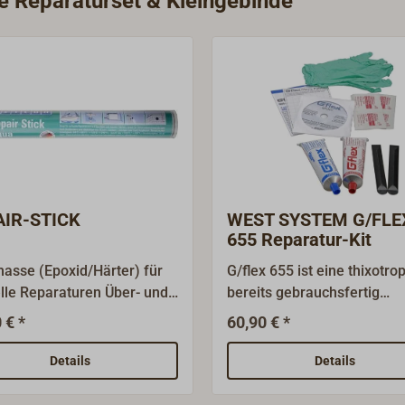
ie Reparaturset & Kleingebinde
AIR-STICK
WEST SYSTEM G/FLE
655 Reparatur-Kit
asse (Epoxid/Härter) für
G/flex 655 ist eine thixotro
lle Reparaturen Über- und
bereits gebrauchsfertig
wasser.Haftet auf GFK,
angedickte, nicht tropfende
 € *
60,90 € *
 Metall und
Epoxidharz-Paste.Dieses
stoff.Einfach gut
hochfeste und absolut
Details
Details
kneten und
wasserdichte Epoxy versteh
agen.Härtet schnell
als Ergänzung zu den WES