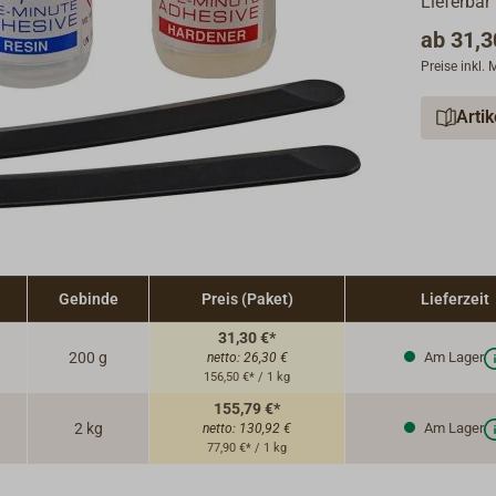
Lieferbar
ab
31,3
Preise inkl.
Arti
Gebinde
Preis (Paket)
Lieferzeit
31,30 €*
200 g
Am Lager
netto:
26,30 €
156,50 €* / 1 kg
155,79 €*
2 kg
Am Lager
netto:
130,92 €
77,90 €* / 1 kg