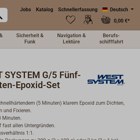
Jobs
Katalog
Schnellerfassung
Deutsch
0,00 €*
&
Sicherheit &
Navigation &
Berufs-
Funk
Lektüre
schifffahrt
 SYSTEM G/5 Fünf-
ten-Epoxid-Set
chnellhärtendem (5 Minuten) klarem Epoxid zum Dichten,
n und Fixieren.
3 Minuten.
f fast allen Untergründen.
verhältnis 1:1.