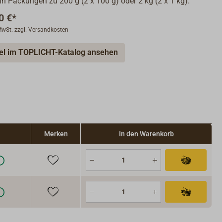
 in Packungen zu 200 g (2 x 100 g) oder 2 kg (2 x 1 kg).
0 €*
 MwSt. zzgl. Versandkosten
kel im TOPLICHT-Katalog ansehen
Merken
In den Warenkorb