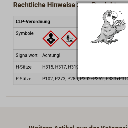
Rechtliche Hinweise zum Produkt
CLP-Verordnung
Symbole
Signalwort
Achtung!
H-Sätze
H315, H317, H319, H411
P-Sätze
P102, P273, P280, P302+P352, P333+P3