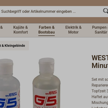
 &
Kajüte &
Farben &
Elektrik &
Pumpen 
Komfort
Bootsbau
Motor
Sanitär
t & Kleingebinde
WEST
Minu
Set mit s
Repariere
Topfzeit 
Haftet au
Mischungs