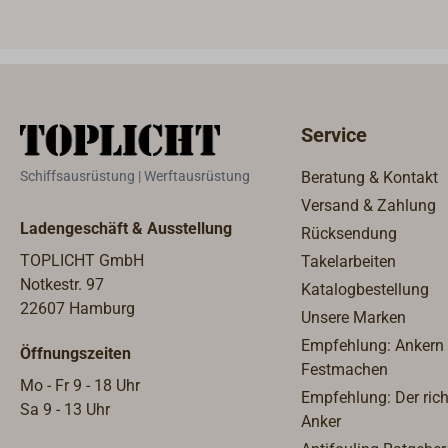
werden.YC EPOXY- BK härtet an
aus.M
der Oberfläche klebfrei aus und
übers
wird ebenfalls für Bauteile und
Salzw
Beschichtungen mit Glas-, Kohle-
Säure
oder Aramidgewebe
Service
verarbeitet.Der Verbrauch richtet
sich nach dem Flächengewicht
Schiffsausrüstung | Werftausrüstung
Beratung & Kontakt
der Verstärkungslage.Zur
Versand & Zahlung
Beschichtung poriger und glatter
Ladengeschäft & Ausstellung
Rücksendung
Oberflächen.Als Tränkharz für
Beschichtungen und Formteile in
TOPLICHT GmbH
Takelarbeiten
faserverstärkter Form.Als
Notkestr. 97
Katalogbestellung
Vergußmasse für Schaltungen
22607 Hamburg
Unsere Marken
und andere Hohlräume bis zu 3
Empfehlung: Ankern
Öffnungszeiten
cm in einem
Festmachen
Arbeitsgang.Ergiebigkeit
Mo - Fr 9 - 18 Uhr
Empfehlung: Der rich
/Verbrauch:z.B. 0,9 kg/m² bei
Sa 9 - 13 Uhr
Anker
Glasmatte 300g;1,2 kg/m² bei