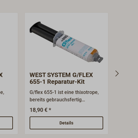
X
WEST SYSTEM G/FLEX
WEST 
655-1 Reparatur-Kit
Repar
pe,
G/flex 655-1 ist eine thixotrope,
Umfangr
bereits gebrauchsfertig
basieren
angedickte, nicht tropfende
sichere,
18,90 € *
55,89 €
Epoxidharz-Paste. Dieses
wasserf
hochfeste und absolut
GFK-Boo
Details
t sich
wasserdichte Epoxy versteht sich
Harz (T
T
als Ergänzung zu den WEST
schnelle