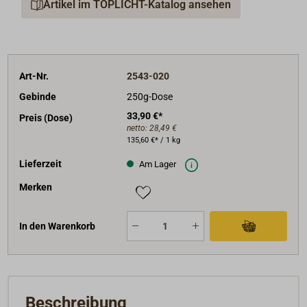
Artikel im TOPLICHT-Katalog ansehen
Inhalt: 250g Epoxid-Harz inkl. Härter, Leichtfüllstoff,
Glasgewebe, Schleifpapier.
Art-Nr.
2543-020
Gebinde
250g-Dose
33,90 €*
Preis (Dose)
netto:
28,49 €
135,60 €* / 1 kg
Lieferzeit
Am Lager
Merken
In den Warenkorb
Beschreibung