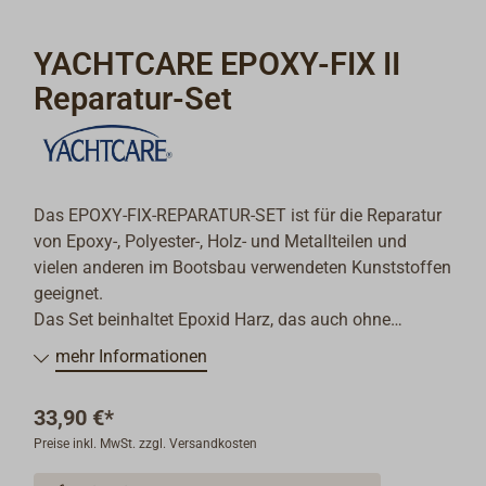
YACHTCARE EPOXY-FIX II
Reparatur-Set
Das EPOXY-FIX-REPARATUR-SET ist für die Reparatur
von Epoxy-, Polyester-, Holz- und Metallteilen und
vielen anderen im Bootsbau verwendeten Kunststoffen
geeignet.
Das Set beinhaltet Epoxid Harz, das auch ohne
Glaseinlage für Verklebungen benutzt werden kann.
mehr Informationen
Außerdem ist ein Glasgewebeband für hochfeste
Laminate, bzw. Verstärkungen, ein Leichtfüllstoff zum
33,90 €*
Anrühren einer weißen Spachtel- oder Vergussmasse
Preise inkl. MwSt. zzgl. Versandkosten
und Schleifpapier zum Glätten enthalten.
Verarbeitungszeit: bei 20 °C ca. 30 Minuten.