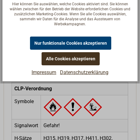
Hier können Sie auswählen, welche Cookies aktiviert sind. Sie können
Reden Sie mit Handwerkern, Bootsbauern und
wählen zwischen für den Betrieb der Website erforderlichen Cookies und
Seglerinnen. Wir verstehen Ihre Fragen und geben die
zusätzlichen Marketing-Cookies. Wenn Sie alle Cookies auswählen,
sammeln wir Daten für die Analyse und das Aussteuern von
passende Antwort.
Werbekampagnen.
Experten kontaktieren
Nur funktionale Cookies akzeptieren
Alle Cookies akzeptieren
Rechtliche Hinweise zum Produkt
Impressum
Datenschutzerklärung
CLP-Verordnung
Symbole
Signalwort
Gefahr!
H-Sätze
H315, H319, H317, H411, H302,