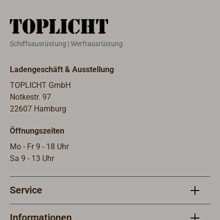
Verbrauch richtet sich nach dem
Flächengewicht der
Verstärkungslage.Zur Beschichtung
poriger und glatter Oberflächen.Als
Schiffsausrüstung | Werftausrüstung
Tränkharz für Beschichtungen und
Formteile in faserverstärkter
Ladengeschäft & Ausstellung
Form.Als Vergußmasse für
Schaltungen und andere Hohlräume
TOPLICHT GmbH
bis zu 3 cm in einem
Notkestr. 97
Arbeitsgang.Ergiebigkeit
22607 Hamburg
/Verbrauch:z.B. 0,9 kg/m² bei
Öffnungszeiten
Glasmatte 300g;1,2 kg/m² bei
Glasmatte 450g;Beschichtungen in
Mo - Fr 9 - 18 Uhr
reiner Form: 250g/m².
Sa 9 - 13 Uhr
Service
Informationen