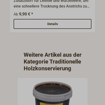
Zusatzstoff für Leinöle und Wurzelteere, um
eine schnellere Trocknung des Anstrichs zu
erzielen.Erforderlich sind für Leinölfirnis max.
9,90 € *
Ab
1%, für Wurzelteer max. 5%.
Details
Weitere Artikel aus der
Kategorie Traditionelle
Holzkonservierung