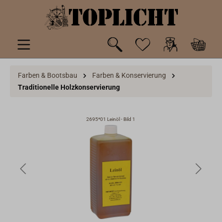
inhalt springen
Farben & Bootsbau
Farben & Konservierung
Traditionelle Holzkonservierung
2695*01 Leinöl - Bild 1