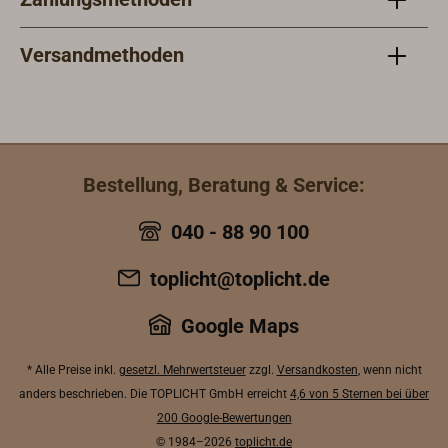
LacksystemErgiebigkeit: abhängig
20 °C, 65 % r. F.): Staubtrocken: 3 h,
vom Lacktyp und gewünschter
schleifbar: 24 h, überstreichbar:
ViskositätTrocknungszeiten:
Versandmethoden
24 hWeitere Informationen zur
abhängig vom verwendeten
Verarbeitung finden Sie im
LackWeitere Informationen zur
Technischen Datenblatt unter
Verarbeitung finden Sie im
'Downloads'.
Technischen Datenblatt unter
'Downloads'.
Bestellung, Beratung & Service:
040 - 88 90 100
toplicht@toplicht.de
Google Maps
* Alle Preise inkl.
gesetzl. Mehrwertsteuer
zzgl.
Versandkosten
, wenn nicht
anders beschrieben. Die TOPLICHT GmbH erreicht
4,6 von 5 Sternen bei über
200 Google-Bewertungen
© 1984–2026
toplicht.de