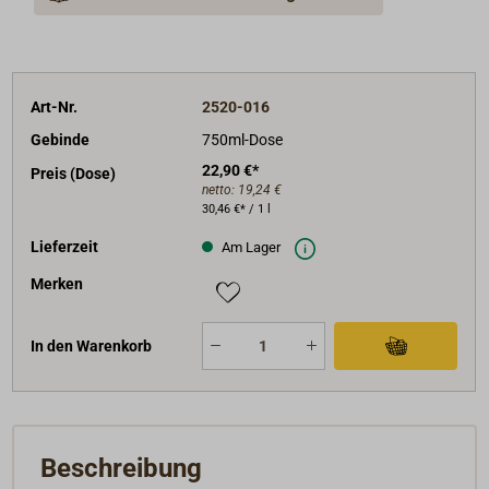
Art-Nr.
2520-016
Gebinde
750ml-Dose
22,90 €*
Preis (Dose)
netto:
19,24 €
30,46 €* / 1 l
Lieferzeit
Am Lager
Merken
In den Warenkorb
Beschreibung