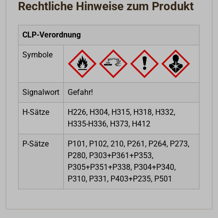
Rechtliche Hinweise zum Produkt
CLP-Verordnung
Symbole
Signalwort
Gefahr!
H-Sätze
H226, H304, H315, H318, H332,
H335-H336, H373, H412
P-Sätze
P101, P102, 210, P261, P264, P273,
P280, P303+P361+P353,
P305+P351+P338, P304+P340,
P310, P331, P403+P235, P501