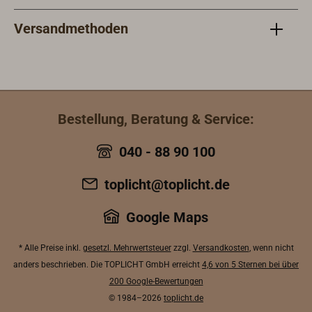
vom Lacktyp und gewünschter
ViskositätTrocknungszeiten:
Versandmethoden
abhängig vom verwendeten
LackWeitere Informationen zur
Verarbeitung finden Sie im
Technischen Datenblatt unter
'Downloads'.
Bestellung, Beratung & Service:
040 - 88 90 100
toplicht@toplicht.de
Google Maps
* Alle Preise inkl.
gesetzl. Mehrwertsteuer
zzgl.
Versandkosten
, wenn nicht
anders beschrieben. Die TOPLICHT GmbH erreicht
4,6 von 5 Sternen bei über
200 Google-Bewertungen
© 1984–2026
toplicht.de