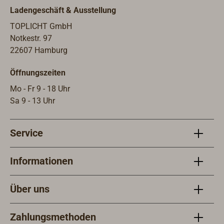
Balsamterpentinöl kann
Ladengeschäft & Ausstellung
entsprechend der Angaben des
Lackherstellers zugegeben werden.
TOPLICHT GmbH
Die Lagerung sollte kühl, aber
Notkestr. 97
frostfrei erfolgen. Das Gebinde ist
22607 Hamburg
stets gut zu
Öffnungszeiten
verschließen.Sicherheitshinweise:
Das Produkt ist leicht entzündlich
Mo - Fr 9 - 18 Uhr
und gesundheitsschädlich bei
Sa 9 - 13 Uhr
Verschlucken, Hautkontakt oder
Einatmen. Bei der Verarbeitung ist
Service
auf gute Belüftung zu achten,
Aerosolbildung vermeiden und
Zündquellen fernhalten. Technische
Informationen
DatenAnwendungsbereich:
Verdünnung für Öl- und
Über uns
ÖlalkydharzlackeUntergrund:
abhängig vom verwendeten
Zahlungsmethoden
LacksystemErgiebigkeit: abhängig