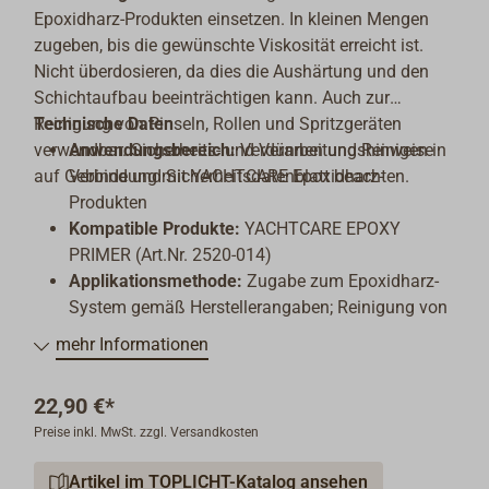
Epoxidharz-Produkten einsetzen. In kleinen Mengen
zugeben, bis die gewünschte Viskosität erreicht ist.
Nicht überdosieren, da dies die Aushärtung und den
Schichtaufbau beeinträchtigen kann. Auch zur
Reinigung von Pinseln, Rollen und Spritzgeräten
Technische Daten
verwendbar. Sicherheits- und Verarbeitungshinweise
Anwendungsbereich:
Verdünnen und Reinigen in
auf Gebinde und Sicherheitsdatenblatt beachten.
Verbindung mit YACHTCARE Epoxidharz-
Produkten
Kompatible Produkte:
YACHTCARE EPOXY
PRIMER (Art.Nr. 2520-014)
Applikationsmethode:
Zugabe zum Epoxidharz-
System gemäß Herstellerangaben; Reinigung von
Werkzeugen durch Ausspülen mit Verdünner
mehr Informationen
22,90 €*
Preise inkl. MwSt. zzgl. Versandkosten
Artikel im TOPLICHT-Katalog ansehen