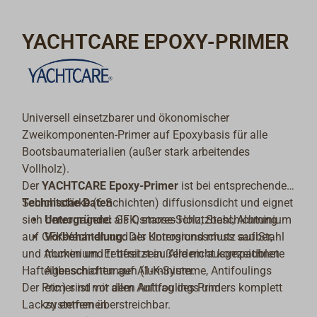
YACHTCARE EPOXY-PRIMER
Universell einsetzbarer und ökonomischer
Zweikomponenten-Primer auf Epoxybasis für alle
Bootsbaumaterialien (außer stark arbeitendes
Vollholz).
Der
YACHTCARE Epoxy-Primer
ist bei entsprechender
Schichtstärke (6 Schichten) diffusionsdicht und eignet
Technische Daten
sich hervorragend als Osmose-Schutzbeschichtung
Untergründe:
GFK, starres Holz, Stahl, Aluminium
auf GFK-Yachten und als Korrosionsschutz auf Stahl
Vorbehandlung:
Der Untergrund muss sauber,
und Aluminium. Er besitzt außerdem ausgezeichnete
trocken und fettfrei sein. Alle nicht kompatiblen
Hafteigenschaften auf Aluminium.
Altbeschichtungen (1-K-Systeme, Antifoulings
Der Primer ist mit allen Antifoulings und
etc.) sind vor dem Auftrag des Primers komplett
Lacksystemen überstreichbar.
zu entfernen