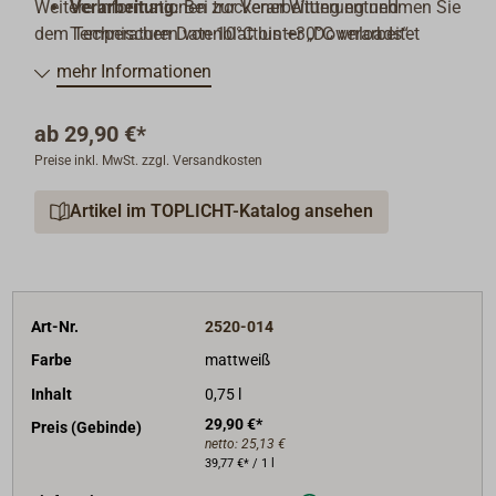
Weitere Informationen zur Verarbeitung entnehmen Sie
Verarbeitung:
Bei trockener Witterung und
dem Technischen Datenblatt unter „Downloads“.
Temperaturen von 10°C bis +30°C verarbeitet
werden. Schichtanzahl bei Neuaufbau: 2-3, für
mehr Informationen
besseren Korrosions- und Osmoseschutz besser
mind. 6 Schichten.
ab
29,90 €*
Folgeanstrich:
alle gängigen Antifoulings
Preise inkl. MwSt. zzgl. Versandkosten
Ergiebigkeit:
ca. 8 m²/l
Verdünnung:
YACHTCARE EPOXY THINNER
Artikel im TOPLICHT-Katalog ansehen
Applikationsmethode
: Pinsel, Fellrolle
Trocknungszeiten bei 20°C:
Topfzeit: 20-30 Min.,
Überstreichbar mit sich selbst: mind. 8 Std.,
überstreichbar mit Antifouling: mind. 4 Std.
Art-Nr.
2520-014
Farbe
mattweiß
Inhalt
0,75 l
29,90 €*
Preis (Gebinde)
netto:
25,13 €
39,77 €* / 1 l