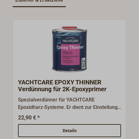
YACHTCARE EPOXY THINNER
Verdünnung für 2K-Epoxyprimer
Spezialverdünner für YACHTCARE
Epoxidharz-Systeme. Er dient zur Einstellung
der Verarbeitungsviskosität bei Epoxy-
22,90 € *
Beschichtungen und ist ebenfalls für die
Reinigung von Werkzeugen nach der
Details
Verarbeitung geeignet.Anwendung: Nur in