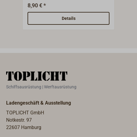
Arbeitsmaterialien. Reinigt gründlich
7,95
8,90 € *
und mühelos Verunreinigungen
durch Epoxy, Polyester und PU. Auch
Details
als Verdünnung vieler Produkte
einsetzbar. Entfettet geschliffene
Oberflächen vor dem Lackieren oder
Vekleben.
Schiffsausrüstung | Werftausrüstung
Ladengeschäft & Ausstellung
TOPLICHT GmbH
Notkestr. 97
22607 Hamburg