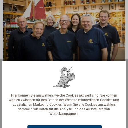
Fragen zum Artikel?
Reden Sie mit Handwerkern, Bootsbauern und
Seglerinnen. Wir verstehen Ihre Fragen und geben die
passende Antwort.
Hier können Sie auswählen, welche Cookies aktiviert sind. Sie können
wählen zwischen für den Betrieb der Website erforderlichen Cookies und
Experten kontaktieren
zusätzlichen Marketing-Cookies. Wenn Sie alle Cookies auswählen,
sammeln wir Daten für die Analyse und das Aussteuern von
Werbekampagnen.