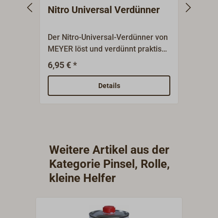
Nitro Universal Verdünner
Acet
Der Nitro-Universal-Verdünner von
Ideal
MEYER löst und verdünnt praktisch
Pinse
alle flüssigen, 1-komponentigen
Arbeitsm
6,95 € *
8,90 
Farben und Lacke,sowie Teer- und
gründ
Bitumenprodukte.1 Liter-Gebinde.
Verun
Details
Polyester und P
Verdü
einsetzbar. Entfe
Oberf
oder 
Weitere Artikel aus der
Kategorie Pinsel, Rolle,
kleine Helfer