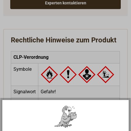
Experten kontaktieren
Rechtliche Hinweise zum Produkt
CLP-Verordnung
Symbole
Signalwort
Gefahr!
H-Sätze
H225, H304, H336, H411
P-Sätze
P101, P102, P103, P210, P233, P243,
P260, P271, P273, P280, P301+P310,
P303+P361+P353, P331, P312,