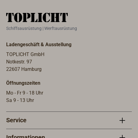
prob
vers
verun
Der 
Schiffsausrüstung | Werftausrüstung
einge
750m
Ladengeschäft & Ausstellung
TOPLICHT GmbH
Notkestr. 97
22607 Hamburg
Öffnungszeiten
Mo - Fr 9 - 18 Uhr
Sa 9 - 13 Uhr
Service
Informationen