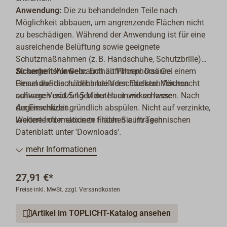
Anwendung:
Die zu behandelnden Teile nach
Möglichkeit abbauen, um angrenzende Flächen nicht
zu beschädigen. Während der Anwendung ist für eine
ausreichende Belüftung sowie geeignete
Schutzmaßnahmen (z. B. Handschuhe, Schutzbrille)
zu sorgen. Vor Gebrauch aufrühren. Das Gel einem
Sicherheitshinweis:
Enthält Phosphorsäure.
Pinsel auf die zu behandelnden Edelstahlflächen
Gesundheitsschädlich bei Verschlucken. Verursacht
auftragen und 5-15 Minuten einwirken lassen. Nach
schwere Verätzungen der Haut und schwere
der Einwirkzeit gründlich abspülen. Nicht auf verzinkte,
Augenschäden.
lackierte oder eloxierte Flächen auftragen.
Weitere Informationen finden Sie im Technischen
Datenblatt unter 'Downloads'.
mehr Informationen
27,91 €*
Preise inkl. MwSt. zzgl. Versandkosten
Artikel im TOPLICHT-Katalog ansehen