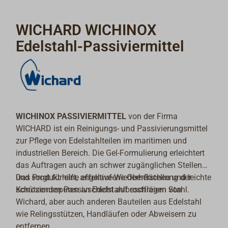
WICHARD WICHINOX
Edelstahl-Passiviermittel
WICHINOX PASSIVIERMITTEL
von der Firma
WICHARD ist ein Reinigungs- und Passivierungsmittel
zur Pflege von Edelstahlteilen im maritimen und
industriellen Bereich. Die Gel-Formulierung erleichtert
das Auftragen auch an schwer zugänglichen Stellen
und sorgt für eine effektive Wiederherstellung der
Das Produkt hilft, angelaufene Oberflächen und leichte
schützenden Passivschicht auf rostfreiem Stahl.
Korrosionsspuren an Edelstahlbeschlägen von
Wichard, aber auch anderen Bauteilen aus Edelstahl
wie Relingsstützen, Handläufen oder Abweisern zu
entfernen.