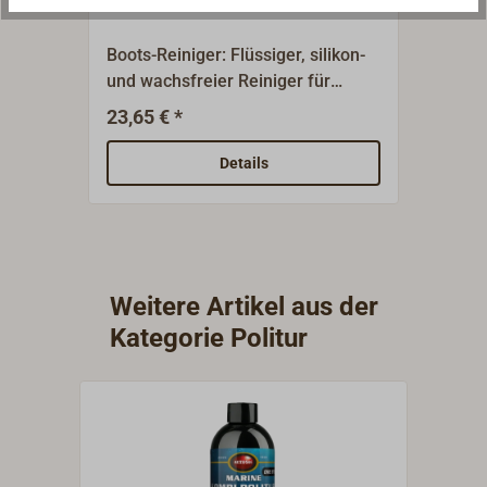
Boots-Reiniger: Flüssiger, silikon-
Bootsp
und wachsfreier Reiniger für
Wachs
stärker verschmutzte bzw.
verwi
23,65 € *
23,65
verwitterte Kunststoffflächen.
Produ
Polie
Details
Oberf
Weitere Artikel aus der
Kategorie Politur