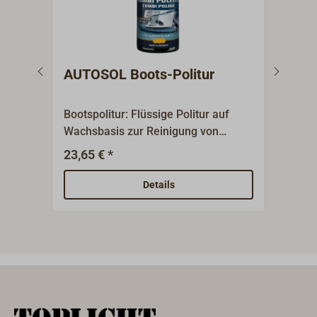
AUTOSOL Boots-Politur
EPI
Res
Bootspolitur: Flüssige Politur auf
Seap
Wachsbasis zur Reinigung von
flüss
verwitterten Oberflächen. Das
Wied
23,65 € *
22,9
Produkt hinterlässt nach dem
Farb
Polieren eine hochglänzende
Lack
Details
Oberfläche.
Gelco
wied
dem 
Verw
entf
anzu
Orig