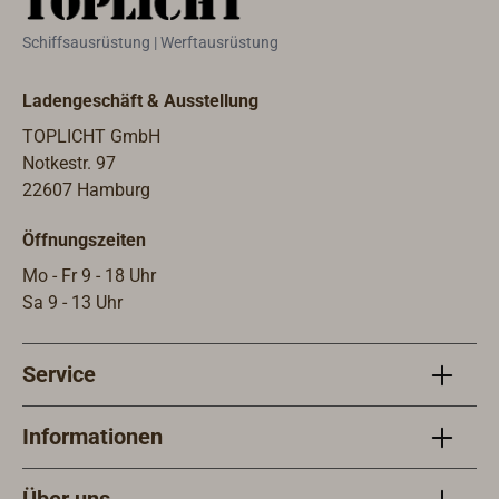
Farb
wie 
Schiffsausrüstung | Werftausrüstung
mit 
sich
Ladengeschäft & Ausstellung
Für 
öfte
TOPLICHT GmbH
Ober
Notkestr. 97
es s
22607 Hamburg
schü
Öffnungszeiten
EPIF
Boat
Mo - Fr 9 - 18 Uhr
Rein
Sa 9 - 13 Uhr
scho
Pfle
Service
EPIF
ein 
rege
Informationen
Wach
saub
Über uns