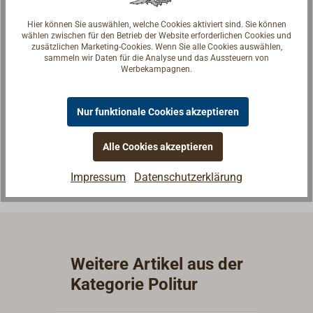
Hier können Sie auswählen, welche Cookies aktiviert sind. Sie können
wählen zwischen für den Betrieb der Website erforderlichen Cookies und
zusätzlichen Marketing-Cookies. Wenn Sie alle Cookies auswählen,
sammeln wir Daten für die Analyse und das Aussteuern von
Werbekampagnen.
Fragen zum Artikel?
Reden Sie mit Handwerkern, Bootsbauern und
Seglerinnen. Wir verstehen Ihre Fragen und geben die
Nur funktionale Cookies akzeptieren
passende Antwort.
Alle Cookies akzeptieren
Experten kontaktieren
Impressum
Datenschutzerklärung
Weitere Artikel aus der
Kategorie Politur