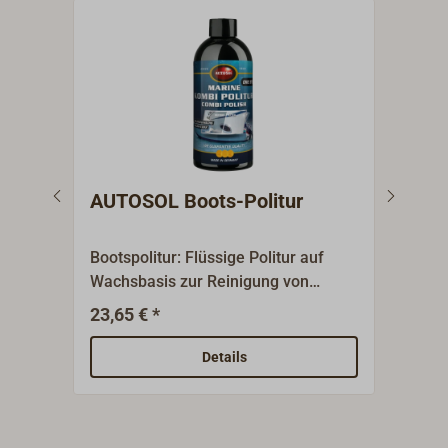
AUTOSOL Boots-Politur
AUT
Poli
Bootspolitur: Flüssige Politur auf
Spez
Wachsbasis zur Reinigung von
Entf
verwitterten Oberflächen. Das
Stell
23,65 € *
14,9
Produkt hinterlässt nach dem
Polieren eine hochglänzende
Details
Oberfläche.