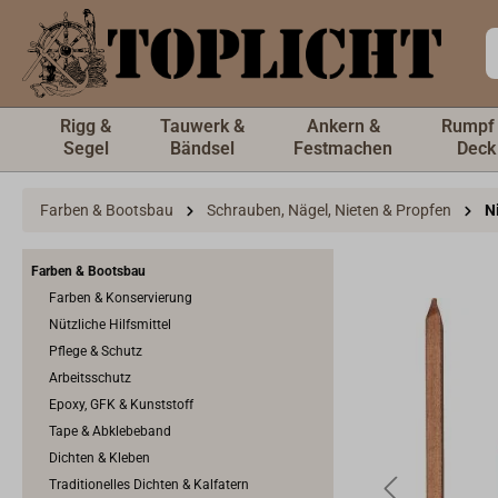
inhalt springen
Rigg &
Tauwerk &
Ankern &
Rumpf
Segel
Bändsel
Festmachen
Deck
Farben & Bootsbau
Schrauben, Nägel, Nieten & Propfen
N
Farben & Bootsbau
Farben & Konservierung
Nützliche Hilfsmittel
Pflege & Schutz
Arbeitsschutz
Epoxy, GFK & Kunststoff
Tape & Abklebeband
Dichten & Kleben
Traditionelles Dichten & Kalfatern