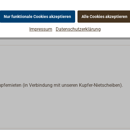
65,90 €*
36
Nietscheiben: 5/8"-3/4"
netto:
55,38 €
Nur funktionale Cookies akzeptieren
Alle Cookies akzeptieren
65,90 €*
30
Nietscheiben: 5/8"-3/4"
Impressum
Datenschutzerklärung
netto:
55,38 €
fernieten (in Verbindung mit unseren Kupfer-Nietscheiben).