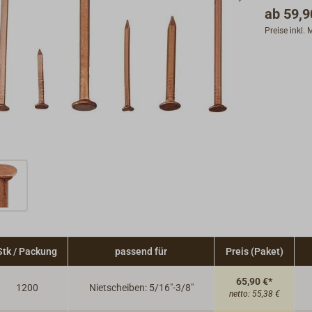
ab
59,9
Preise inkl.
Stk / Packung
passend für
Preis (Paket)
65,90 €*
1200
Nietscheiben: 5/16"-3/8"
netto:
55,38 €