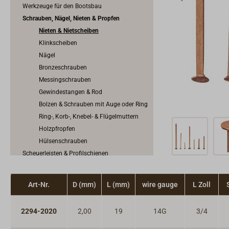
Werkzeuge für den Bootsbau
Schrauben, Nägel, Nieten & Propfen
Nieten & Nietscheiben
Klinkscheiben
Nägel
Bronzeschrauben
Messingschrauben
Gewindestangen & Rod
Bolzen & Schrauben mit Auge oder Ring
Ring-, Korb-, Knebel- & Flügelmuttern
Holzpfropfen
Hülsenschrauben
Scheuerleisten & Profilschienen
Konstruktionsbeschläge
Anoden
Art-Nr.
D (mm)
L (mm)
wire gauge
L Zoll
2294-2020
2,00
19
14G
3/4