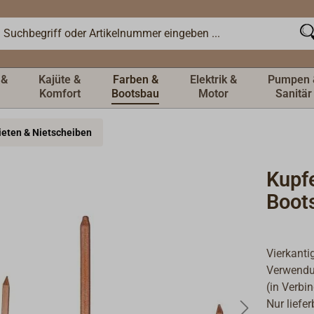
 &
Kajüte &
Farben &
Elektrik &
Pumpen 
Komfort
Bootsbau
Motor
Sanitär
ieten & Nietscheiben
Kupfe
Boot
Vierkanti
Verwendun
(in Verbi
Nur liefe