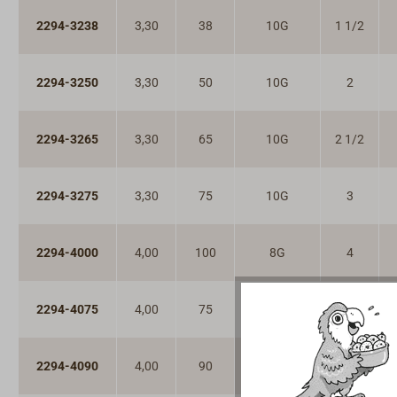
2294-3238
3,30
38
10G
1 1/2
2294-3250
3,30
50
10G
2
2294-3265
3,30
65
10G
2 1/2
2294-3275
3,30
75
10G
3
2294-4000
4,00
100
8G
4
2294-4075
4,00
75
8G
3
2294-4090
4,00
90
8G
3 1/2