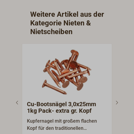
den Bootsnägeln aus Kupfer
Kopfm
("Passende Artikel"). Nur lieferbar
Weitere Artikel aus der
in ganzen Paketen à 0,5 kg.
Kategorie Nieten &
Nietscheiben
Cu-Bootsnägel 3,0x25mm
Kupf
1kg Pack- extra gr. Kopf
Boo
Kupfernagel mit großem flachen
Vier
Kopf für den traditionellen
mit 