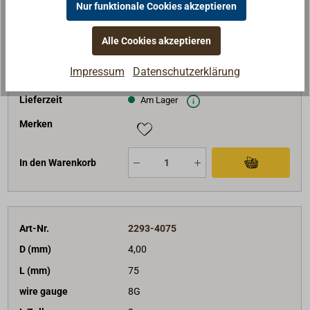
Gewicht (kg)
1,00
Nur funktionale Cookies akzeptieren
Stk / Packung
160
Alle Cookies akzeptieren
passend für
Nietscheiben: 7/16"-5/8"
65,90 €*
Preis (Paket)
Impressum
Datenschutzerklärung
netto:
55,38 €
Lieferzeit
Am Lager
Merken
In den Warenkorb
Art-Nr.
2293-4075
D (mm)
4,00
L (mm)
75
wire gauge
8G