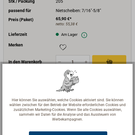
Stk / Packung
205
passend für
Nietscheiben: 7/16"-5/8"
65,90 €*
Preis (Paket)
netto:
55,38 €
Lieferzeit
Am Lager
Merken
In den Warenkorb
Art-Nr.
2293-3265
D (mm)
3,30
Hier können Sie auswählen, welche Cookies aktiviert sind. Sie können
wählen zwischen für den Betrieb der Website erforderlichen Cookies und
L (mm)
65
zusätzlichen Marketing-Cookies. Wenn Sie alle Cookies auswählen,
sammeln wir Daten für die Analyse und das Aussteuern von
wire gauge
10G
Werbekampagnen.
L Zoll
2 1/2