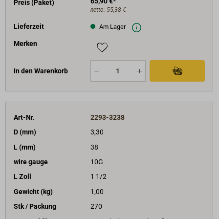
65,90 €*
Preis (Paket)
netto:
55,38 €
Lieferzeit
Am Lager
Merken
In den Warenkorb
Art-Nr.
2293-3238
D (mm)
3,30
L (mm)
38
wire gauge
10G
L Zoll
1 1/2
Gewicht (kg)
1,00
Stk / Packung
270