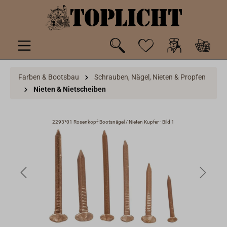
inhalt springen
Farben & Bootsbau
Schrauben, Nägel, Nieten & Propfen
Nieten & Nietscheiben
2293*01 Rosenkopf-Bootsnägel / Nieten Kupfer - Bild 1