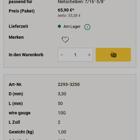
passend für
Nietscheiben: 7/16"-5/8"
65,90 €*
Preis (Paket)
netto:
55,38 €
Lieferzeit
Am Lager
Merken
In den Warenkorb
Art-Nr.
2293-3250
D (mm)
3,30
L (mm)
50
wire gauge
10G
L Zoll
2
Gewicht (kg)
1,00