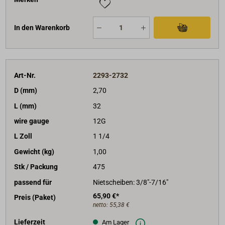
In den Warenkorb
Art-Nr.
2293-2732
D (mm)
2,70
L (mm)
32
wire gauge
12G
L Zoll
1 1/4
Gewicht (kg)
1,00
Stk / Packung
475
passend für
Nietscheiben: 3/8"-7/16"
65,90 €*
Preis (Paket)
netto:
55,38 €
Lieferzeit
Am Lager