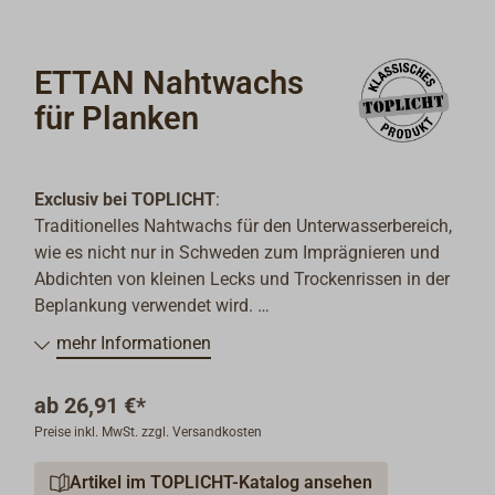
ETTAN Nahtwachs
für Planken
Exclusiv bei TOPLICHT
:
Traditionelles Nahtwachs für den Unterwasserbereich,
wie es nicht nur in Schweden zum Imprägnieren und
Abdichten von kleinen Lecks und Trockenrissen in der
Beplankung verwendet wird.
Das braune Wachs wird direkt in die Risse gedrückt
mehr Informationen
und stellt dadurch die Dichtigkeit her.
Wenn das Holz im Wasser quillt, verdrängt es das
ab
26,91 €*
Wachs. Dadurch werden auch bei Klinkerbooten die
Preise inkl. MwSt. zzgl. Versandkosten
Verbände nicht beschädigt.
Artikel im TOPLICHT-Katalog ansehen
Kann auch auf feuchte Planken von innen oder außen