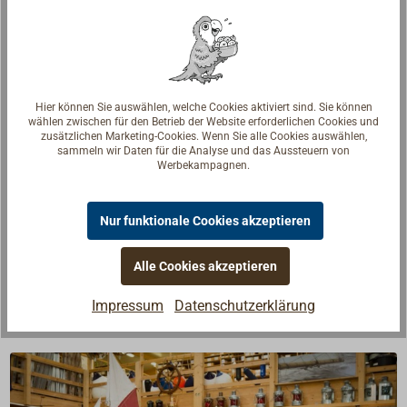
Nicht zur Verwendung in Decksnähten. Bei starker
Erwärmung durch Sonneneinstrahlung könnte
ETTAN weich werden und im Decksbereich zu
Verschmutzungen (z.B. von Kleidung) führen.
Hier können Sie auswählen, welche Cookies aktiviert sind. Sie können
wählen zwischen für den Betrieb der Website erforderlichen Cookies und
ACHTUNG! Enthält Kolophonium. Kann allergische
zusätzlichen Marketing-Cookies. Wenn Sie alle Cookies auswählen,
Hautreaktionen verursachen. Darf nicht in die Hände
sammeln wir Daten für die Analyse und das Aussteuern von
Werbekampagnen.
von Kindern gelangen. Schutzhandschuhe /
Schutzkleidung / Augenschutz / Gesichtsschutz
tragen. Inhalt / Behälter gemäß den örtlichen /
Nur funktionale Cookies akzeptieren
regionalen / nationalen / internationalen
Vorschriften der Entsorgung zuführen.
Alle Cookies akzeptieren
Impressum
Datenschutzerklärung