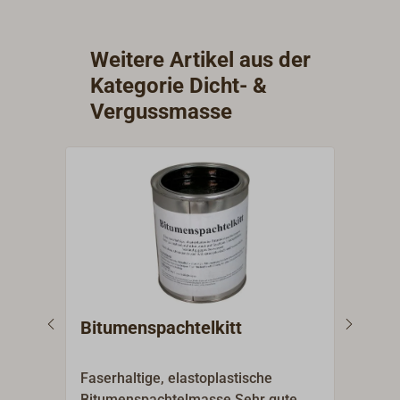
Weitere Artikel aus der
Kategorie Dicht- &
Vergussmasse
Bitumenspachtelkitt
Mar
Faserhaltige, elastoplastische
JEFF
Bitumenspachtelmasse.Sehr gute
Glue