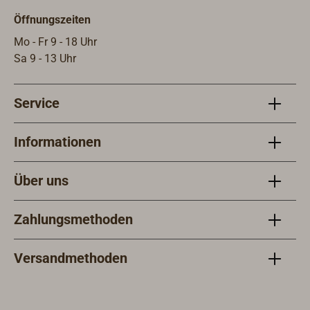
abhä
Öffnungszeiten
Naht
auf 
Mo - Fr 9 - 18 Uhr
gern
Sa 9 - 13 Uhr
Info
"Kalf
Service
Informationen
Über uns
Zahlungsmethoden
Versandmethoden