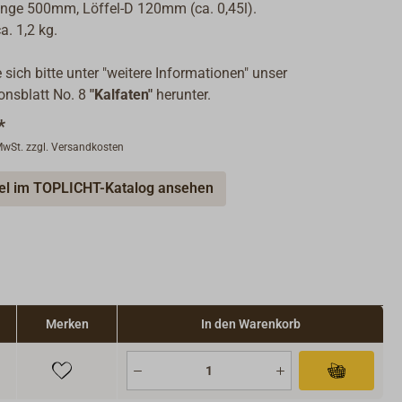
nge 500mm, Löffel-D 120mm (ca. 0,45l).
a. 1,2 kg.
 sich bitte unter "weitere Informationen" unser
onsblatt No. 8
"Kalfaten"
herunter.
*
 MwSt. zzgl. Versandkosten
kel im TOPLICHT-Katalog ansehen
Merken
In den Warenkorb