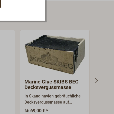
Marine Glue SKIBS BEG
Pech (
Decksvergussmasse
Vergu
In Skandinavien gebräuchliche
Heißbit
Decksvergussmasse auf
zum Aus
Bitumenbasis zum Vergießen
Ausgies
69,00 € *
139,00 
Ab