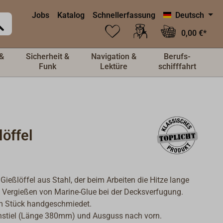
Jobs
Katalog
Schnellerfassung
Deutsch
0,00 €*
&
Sicherheit &
Navigation &
Berufs-
Funk
Lektüre
schifffahrt
öffel
Gießlöffel aus Stahl, der beim Arbeiten die Hitze lange
 Vergießen von Marine-Glue bei der Decksverfugung.
m Stück handgeschmiedet.
nstiel (Länge 380mm) und Ausguss nach vorn.