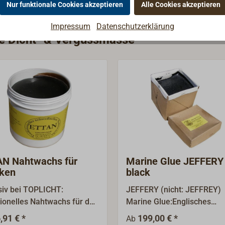
Nur funktionale Cookies akzeptieren
Alle Cookies akzeptieren
Impressum
Datenschutzerklärung
ie Dicht- & Vergussmasse
N Nahtwachs für
Marine Glue JEFFERY
ken
black
siv bei TOPLICHT:
JEFFERY (nicht: JEFFREY)
tionelles Nahtwachs für den
Marine Glue:Englisches
wasserbereich, wie es nicht
Marineglue zum Heiß -
,91 € *
199,00 € *
Ab