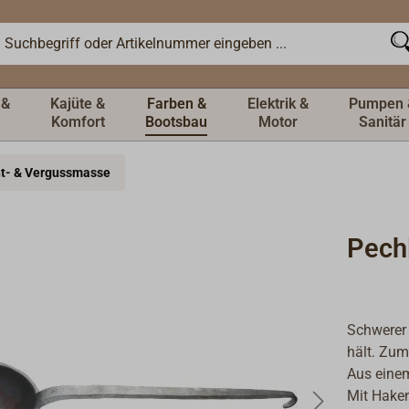
 &
Kajüte &
Farben &
Elektrik &
Pumpen 
Komfort
Bootsbau
Motor
Sanitär
ht- & Vergussmasse
Pechl
Schwerer 
hält. Zum
Aus eine
Mit Hake