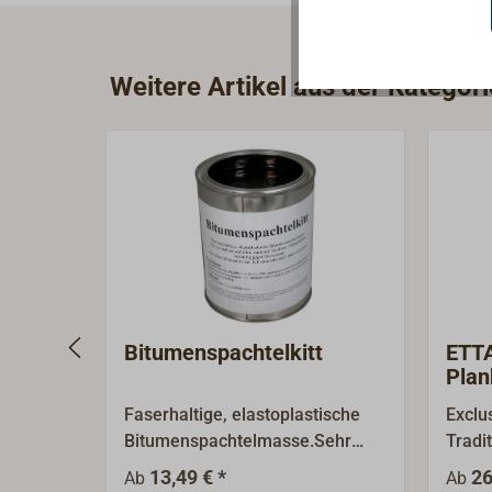
Weitere Artikel aus der Kategor
Bitumenspachtelkitt
ETTA
Plan
Faserhaltige, elastoplastische
Exclu
Bitumenspachtelmasse.Sehr
Tradi
gute Hafteigenschaften auch auf
Unter
13,49 € *
26
Ab
Ab