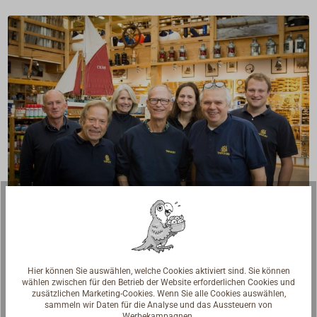
Fragen zum Artikel?
Reden Sie mit Handwerkern, Bootsbauern und
Seglerinnen. Wir verstehen Ihre Fragen und geben die
Hier können Sie auswählen, welche Cookies aktiviert sind. Sie können
passende Antwort.
wählen zwischen für den Betrieb der Website erforderlichen Cookies und
zusätzlichen Marketing-Cookies. Wenn Sie alle Cookies auswählen,
sammeln wir Daten für die Analyse und das Aussteuern von
Experten kontaktieren
Werbekampagnen.