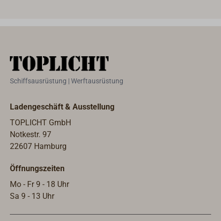
Werkzeugstahl. Maximale Messweite
Spedi
450 mm.
Schiffsausrüstung | Werftausrüstung
Ladengeschäft & Ausstellung
TOPLICHT GmbH
Notkestr. 97
22607 Hamburg
Öffnungszeiten
Mo - Fr 9 - 18 Uhr
Sa 9 - 13 Uhr