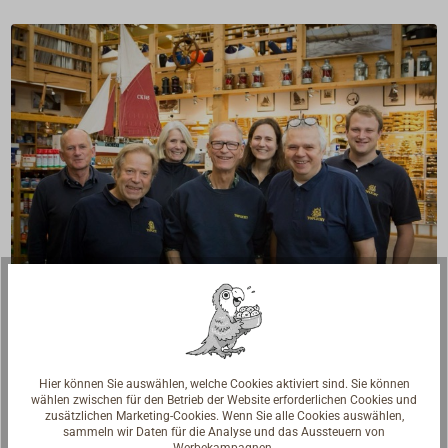
Fragen zum Artikel?
Reden Sie mit Handwerkern, Bootsbauern und
Seglerinnen. Wir verstehen Ihre Fragen und geben die
Hier können Sie auswählen, welche Cookies aktiviert sind. Sie können
passende Antwort.
wählen zwischen für den Betrieb der Website erforderlichen Cookies und
zusätzlichen Marketing-Cookies. Wenn Sie alle Cookies auswählen,
sammeln wir Daten für die Analyse und das Aussteuern von
Experten kontaktieren
Werbekampagnen.