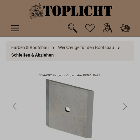
inhalt springen
Farben & Bootsbau
Werkzeuge für den Bootsbau
Schleifen & Abziehen
2144*02 Klinge für Zugschaber KUNZ - Bild 1