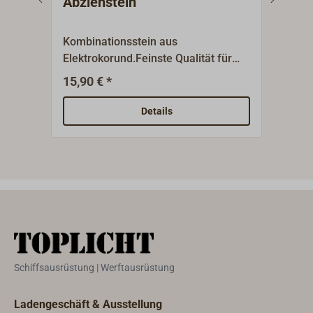
Abziehstein
Aus
TD
Kombinationsstein aus
Prof
Elektrokorund.Feinste Qualität für
Teak
Wasser oder Öl.Eine Seite grob, eine
Entf
15,90 € *
54,8
Seite fein.
aus 
dess
Details
werd
3,5 
vom 
Gumm
Hand
Schiffsausrüstung | Werftausrüstung
Ladengeschäft & Ausstellung