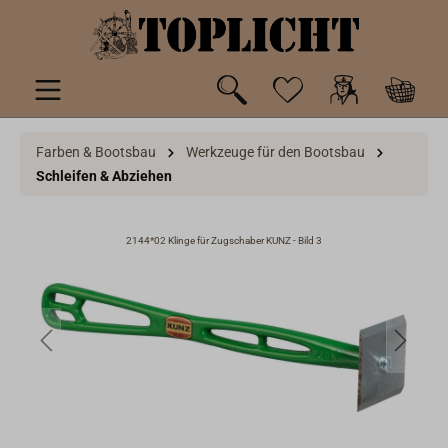
inhalt springen
Farben & Bootsbau
Werkzeuge für den Bootsbau
Schleifen & Abziehen
2144*02 Klinge für Zugschaber KUNZ - Bild 3