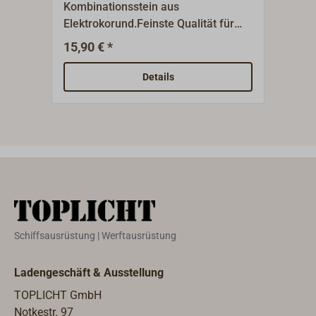
Kombinationsstein aus
Prof
Elektrokorund.Feinste Qualität für
Teak
Wasser oder Öl.Eine Seite grob, eine
Entf
15,90 € *
54,8
Seite fein.
aus 
dess
Details
werd
3,5 
vom 
Gumm
Hand
Schiffsausrüstung | Werftausrüstung
Ladengeschäft & Ausstellung
TOPLICHT GmbH
Notkestr. 97