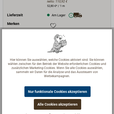
netto:
110,92 €
52,80 €* / 1 m
Lieferzeit
Am Lager
Merken
In den Warenkorb
Hier können Sie auswählen, welche Cookies aktiviert sind. Sie können
Art-Nr.
4453-2522
wählen zwischen für den Betrieb der Website erforderlichen Cookies und
zusätzlichen Marketing-Cookies. Wenn Sie alle Cookies auswählen,
D (mm)
22
sammeln wir Daten für die Analyse und das Aussteuern von
Werbekampagnen.
Wandstärke (mm)
1,50
Länge (mm)
2500
Nur funktionale Cookies akzeptieren
135,01 €*
Preis (Stück)
netto:
113,45 €
54,00 €* / 1 m
Alle Cookies akzeptieren
Lieferzeit
Versandfertig in 1 Tag.