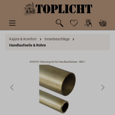
inhalt springen
Kajüte & Komfort
Innenbeschläge
Handlaufseile & Rohre
4453*01 Messingrohr für Handlaufstützen - Bild 1