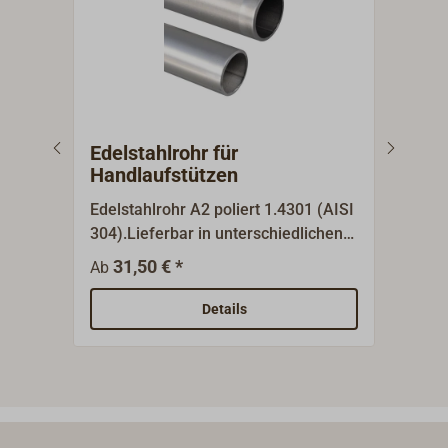
Edelstahlrohr für
Fen
Handlaufstützen
los
Edelstahlrohr A2 poliert 1.4301 (AISI
Kräf
304).Lieferbar in unterschiedlichen
als 
Längen.
Ding
31,50 € *
6
Ab
Ab
hanf
Stap
Details
gesc
Mete
Tros