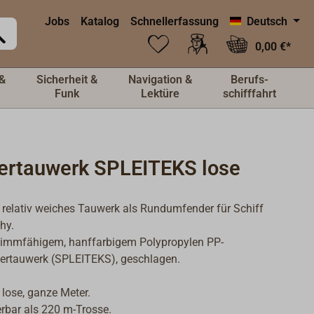
Jobs
Katalog
Schnellerfassung
Deutsch
0,00 €*
&
Sicherheit &
Navigation &
Berufs-
Funk
Lektüre
schifffahrt
ertauwerk SPLEITEKS lose
, relativ weiches Tauwerk als Rundumfender für Schiff
hy.
immfähigem, hanffarbigem Polypropylen PP-
sertauwerk (SPLEITEKS), geschlagen.
 lose, ganze Meter.
erbar als 220 m-Trosse.