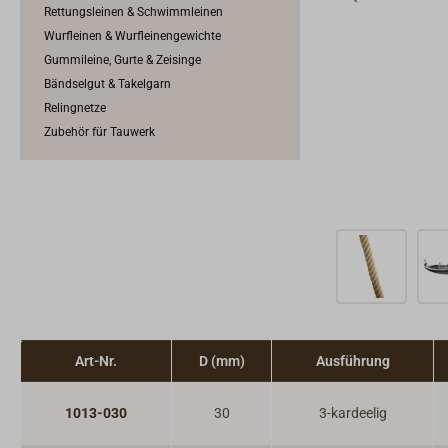
Rettungsleinen & Schwimmleinen
Wurfleinen & Wurfleinengewichte
Gummileine, Gurte & Zeisinge
Bändselgut & Takelgarn
Relingnetze
Zubehör für Tauwerk
Art-Nr.
D (mm)
Ausführung
1013-030
30
3-kardeelig