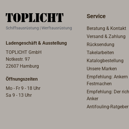
und sehr gute UV-Beständigkeit.
und s
Schwimmfähig und nicht
Schwi
Service
verhärtend.Durch die spezielle
verhä
Flechtart ist das Tauwerk sehr
Flech
Schiffsausrüstung | Werftausrüstung
Beratung & Kontakt
lehnig und angenehm in der
lehni
Versand & Zahlung
Handhabung. Achtung:Bedingt
Handh
Ladengeschäft & Ausstellung
Rücksendung
durch die besondere Flechtart
durch
(Hohlgeflecht) liegt der
(Hohlg
TOPLICHT GmbH
Takelarbeiten
Durchmesser des unbelasteten
Durch
Notkestr. 97
Katalogbestellung
Tauwerks etwa 15% bis 20% über
Tauwe
22607 Hamburg
Unsere Marken
dem
dem
Empfehlung: Ankern
Öffnungszeiten
Nenndurchmesser.Lieferung als
Nennd
Festmachen
220 m Trosse, Meterware ist
Meter
Mo - Fr 9 - 18 Uhr
Empfehlung: Der rich
ebenfalls lieferbar.
ebenfa
Sa 9 - 13 Uhr
Anker
Antifouling-Ratgeber