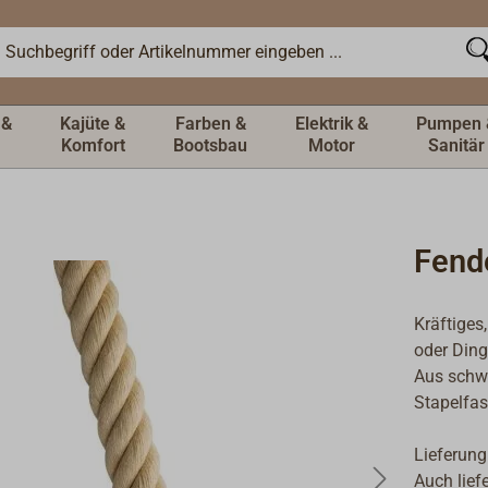
 &
Kajüte &
Farben &
Elektrik &
Pumpen 
Komfort
Bootsbau
Motor
Sanitär
Fend
Kräftiges
oder Ding
Aus schw
Stapelfa
Lieferung
Auch lief