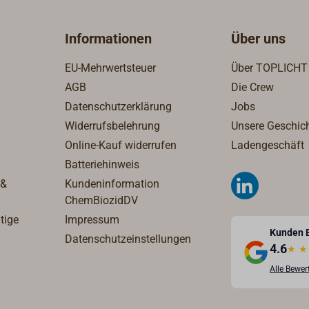
ehr gute UV-Beständigkeit.
teilbare Länge, um den
mmfähig und nicht
Staffelpreis zu erhalten.
Informationen
Über uns
rtend.Durch die spezielle
tart ist das Tauwerk sehr
EU-Mehrwertsteuer
Über TOPLICHT
g und angenehm in der
AGB
Die Crew
abung. Achtung:Bedingt
Datenschutzerklärung
Jobs
 die besondere Flechtart
eflecht) liegt der
Widerrufsbelehrung
Unsere Geschic
messer des unbelasteten
Online-Kauf widerrufen
Ladengeschäft
rks etwa 15% bis 20% über
Batteriehinweis
 &
Kundeninformation
urchmesser.Lieferung als
ChemBiozidDV
ware, ganze Trossen sind
tige
Impressum
lls lieferbar.
Kunden 
Datenschutzeinstellungen
4.6
★
★
Alle Bewe