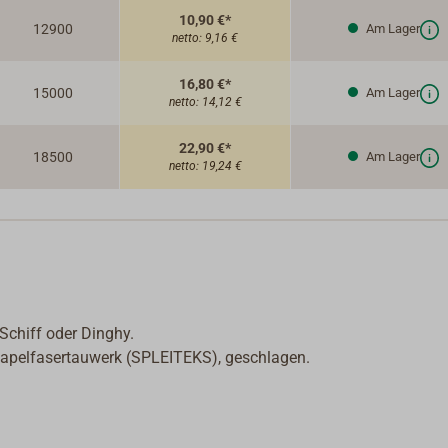
10,90 €*
12900
Am Lager
netto:
9,16 €
16,80 €*
15000
Am Lager
netto:
14,12 €
22,90 €*
18500
Am Lager
netto:
19,24 €
Schiff oder Dinghy.
apelfasertauwerk (SPLEITEKS), geschlagen.