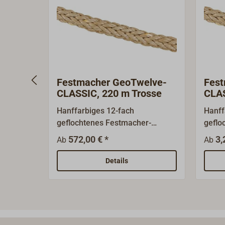
Festmacher GeoTwelve-
Fest
CLASSIC, 220 m Trosse
CLAS
Hanffarbiges 12-fach
Hanff
geflochtenes Festmacher-
geflo
Tauwerk für Traditionsschiffe,
Tauwe
572,00 € *
3,
Ab
Ab
hergestellt aus einem modernem
herge
Fasermix von POLYESTER- und
Faser
Details
POLYSTEEL-Garnen.Sehr hohe
POLY
Festigkeit, vergleichbar mit
Festig
Polyamid-Tauwerk, bei
Polya
ausgewogenem
ausg
Dehnungsverhalten. Gute Abrieb-
Dehnu