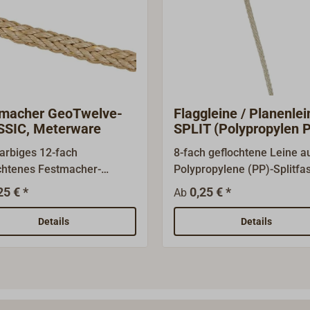
macher GeoTwelve-
Flaggleine / Planenlei
SIC, Meterware
SPLIT (Polypropylen 
arbiges 12-fach
8-fach geflochtene Leine a
chtenes Festmacher-
Polypropylene (PP)-Splitfa
rk für Traditionsschiffe,
(glatt).Preiswertes Bändse
25 € *
0,25 € *
Ab
stellt aus einem modernem
für viele Zwecke, schwimm
mix von POLYESTER- und
und fäulnisbeständig.Farbe
Details
Details
STEEL-Garnen.Sehr hohe
Hanffarbig.Lieferbar lose p
keit, vergleichbar mit
zum Staffelpreis auf Spule
mid-Tauwerk, bei
220 m oder als konfektioni
ewogenem
Länge à 30m. Bitte bestelle
ngsverhalten. Gute Abrieb-
ggf. eine durch 220 oder 3