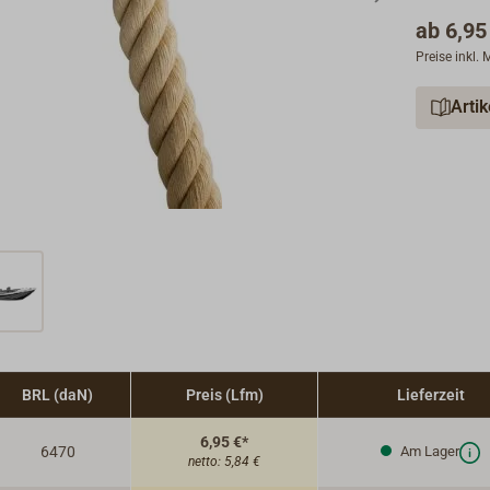
ab
6,95
Preise inkl.
Arti
BRL (daN)
Preis (Lfm)
Lieferzeit
6,95 €*
6470
Am Lager
netto:
5,84 €