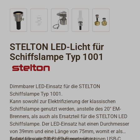
STELTON LED-Licht für
Schiffslampe Typ 1001
Dimmbarer LED-Einsatz für die STELTON
Schiffslampe Typ 1001.
Kann sowohl zur Elektrifizierung der klassischen
Schiffslampe genutzt werden, anstelle des 20" EM-
Brenners, als auch als Ersatzteil für die STELTON LED
Schiffslampe. Der LED-Einsatz hat einen Durchmesser
von 39mm und eine Länge von 75mm, womit er als
Ersatz für viele 20" Brenner geeignet ist.
Aufgeladen wird der LED-Einsatz über einen USB-C