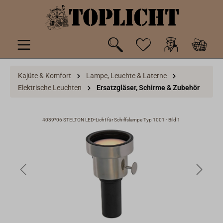
inhalt springen
Kajüte & Komfort
Lampe, Leuchte & Laterne
Elektrische Leuchten
Ersatzgläser, Schirme & Zubehör
4039*06 STELTON LED-Licht für Schiffslampe Typ 1001 - Bild 1