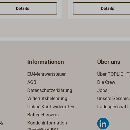
llationsmaterial
Installationsmaterial
menzustellen, nutzen Sie
zusammenzustellen, nutze
Details
Details
die Online-Unterstützung
auch die Online-Unterstütz
ww.wallas.fi/accessories/
auf www.wallas.fi/accessor
Informationen
Über uns
EU-Mehrwertsteuer
Über TOPLICHT
AGB
Die Crew
Datenschutzerklärung
Jobs
Widerrufsbelehrung
Unsere Geschic
Online-Kauf widerrufen
Ladengeschäft
Batteriehinweis
 &
Kundeninformation
ChemBiozidDV