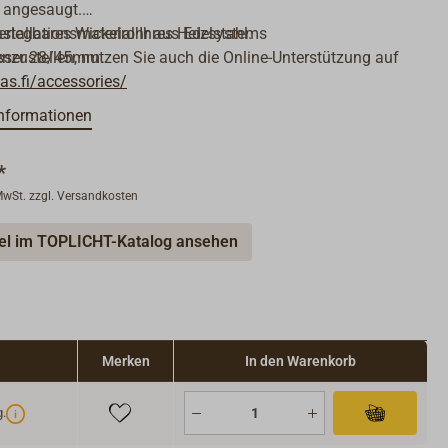
t angesaugt.
verlegbares Wickelrohr aus Edelstahl.
stallationsmaterial Ihres Heizsystems
sser 28/45mm.
ustellen, nutzen Sie auch die Online-Unterstützung auf
s.fi/accessories/
nformationen
*
 MwSt. zzgl. Versandkosten
kel im TOPLICHT-Katalog ansehen
Merken
In den Warenkorb
g.