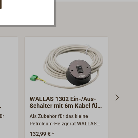
WALLAS 1302 Ein-/Aus-
WALLA
Schalter mit 6m Kabel für
Warml
WALLAS 1300
m.Blen
ür
Als Zubehör für das kleine
Warmluf
Petroleum-Heizgerät WALLAS
Durchme
Ihr
1300 erhältlicher Ein/Aus-
Auslass
132,99 € *
33,90 €