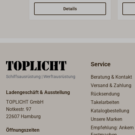
Insta
zusam
Details
auch 
auf w
Service
Schiffsausrüstung | Werftausrüstung
Beratung & Kontakt
Versand & Zahlung
Ladengeschäft & Ausstellung
Rücksendung
TOPLICHT GmbH
Takelarbeiten
Notkestr. 97
Katalogbestellung
22607 Hamburg
Unsere Marken
Empfehlung: Ankern
Öffnungszeiten
Festmachen