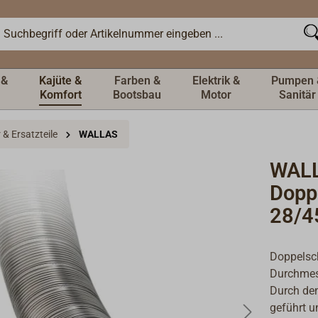
 &
Kajüte &
Farben &
Elektrik &
Pumpen 
Komfort
Bootsbau
Motor
Sanitär
& Ersatzteile
WALLAS
WALL
Dopp
28/4
Doppelsc
Durchmes
Durch de
geführt u