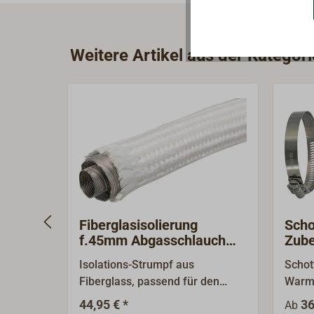
Weitere Artikel aus der Katego
Fiberglasisolierung
Scho
f.45mm Abgasschlauch
Zube
WALLAS 1050
Hei
Isolations-Strumpf aus
Schot
Fiberglass, passend für den
Warm
28/45mm Doppelschlauch.
Heizs
44,95 € *
36
Ab