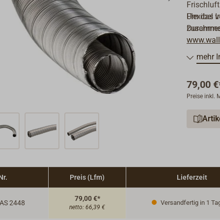
Frischluf
Flexibel 
Um das In
Durchme
zusammenz
www.walla
mehr I
79,00 €
Preise inkl.
Arti
Nr.
Preis (Lfm)
Lieferzeit
79,00 €*
AS 2448
Versandfertig in 1 Ta
netto:
66,39 €