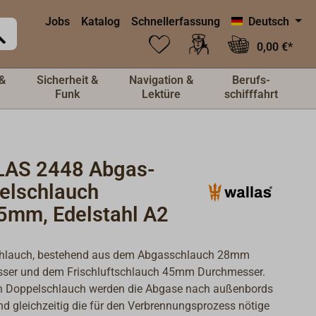
Jobs
Katalog
Schnellerfassung
Deutsch
0,00 €*
&
Sicherheit &
Navigation &
Berufs-
Funk
Lektüre
schifffahrt
AS 2448 Abgas-
elschlauch
5mm, Edelstahl A2
hlauch, bestehend aus dem Abgasschlauch 28mm
ser und dem Frischluftschlauch 45mm Durchmesser.
n Doppelschlauch werden die Abgase nach außenbords
nd gleichzeitig die für den Verbrennungsprozess nötige