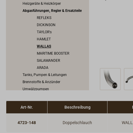
Heizgeräte & Heizkörper
Abgasführungen, Regler & Ersatzteile
REFLEKS
DICKINSON
TAYLOR's
HAMLET
WALLAS
MARITIME BOOSTER
SALAMANDER
ARADA
Tanks, Pumpen & Leitungen
Brennstoffe & Anzünder
Umwälzpumpen
Warnmelder
Herd, Backofen, Kocher & Grill
Art-Nr.
Beschreibung
Innenbeschläge
Möbelbeschläge
4723-148
Doppelschlauch
WALL
Scharniere & Lukenbänder
Bodenheber