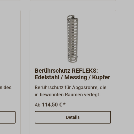
Berührschutz REFLEKS:
Edelstahl / Messing / Kupfer
n des
Berührschutz für Abgasrohre, die
in bewohnten Räumen verlegt
er
werden.Lieferbar in Edelstahl-,
114,50 € *
Ab
em
Messing- oder Kupferblech.Die
Verbrennungsgefahr durch
Details
Berühren wird gemindert, trotzdem
kann dei Abwärme des Rohres