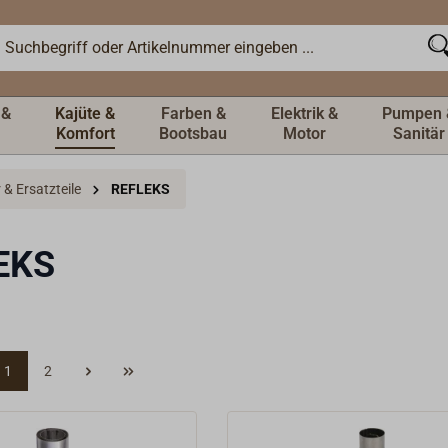
 &
Kajüte &
Farben &
Elektrik &
Pumpen 
Komfort
Bootsbau
Motor
Sanitär
& Ersatzteile
REFLEKS
EKS
1
2