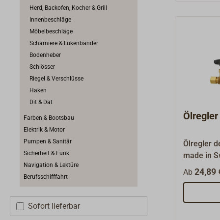
Herd, Backofen, Kocher & Grill
Innenbeschläge
Möbelbeschläge
Scharniere & Lukenbänder
Bodenheber
Schlösser
Riegel & Verschlüsse
Haken
Dit & Dat
Ölregle
Farben & Bootsbau
Elektrik & Motor
Pumpen & Sanitär
Ölregler d
Sicherheit & Funk
made in S
Navigation & Lektüre
speziell f
24,89 
Ab
Berufsschifffahrt
vorjustier
VR 5 ist e
bewährter
Sofort lieferbar
Ölheizger