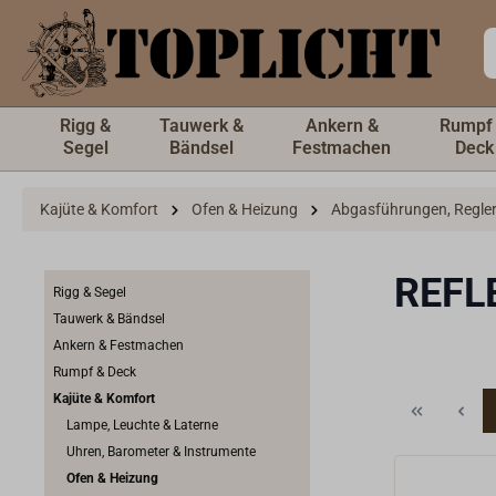
inhalt springen
Rigg &
Tauwerk &
Ankern &
Rumpf
Segel
Bändsel
Festmachen
Deck
Kajüte & Komfort
Ofen & Heizung
Abgasführungen, Regler 
REFL
Rigg & Segel
Tauwerk & Bändsel
Ankern & Festmachen
Rumpf & Deck
Kajüte & Komfort
Lampe, Leuchte & Laterne
Uhren, Barometer & Instrumente
Ofen & Heizung