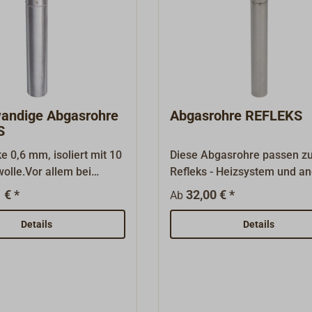
andige Abgasrohre
Abgasrohre REFLEKS
S
 0,6 mm, isoliert mit 10
Diese Abgasrohre passen 
olle.Vor allem bei
Refleks - Heizsystem und a
en Temperaturen sind
Öl- oder Feststofföfen mit
 € *
32,00 € *
Ab
Abgasrohre im
passendem Abgas -
ich wichtig, da der Zug
Ausgang.Gefertigt aus
Details
Details
 kalte Rohre stark
säurefestem Edelstahl
änkt werden kann.
(Wandstärke 0,6 mm).Zum
Zusammenstecken: Leicht k
mit einseitig eingepresster 