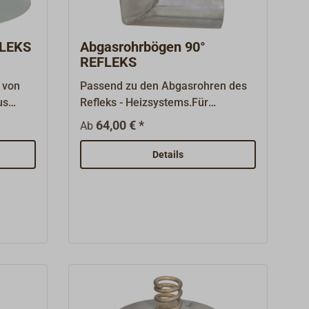
FLEKS
Abgasrohrbögen 90°
REFLEKS
 von
Passend zu den Abgasrohren des
us
Refleks - Heizsystems.Für
REFLEKS- und andere Öl- oder
64,00 € *
Ab
Feststofföfen mit passendem
Abgas - Ausgang.Gefertigt aus
Details
säurefestem Edelstahl
(Wandstärke 0,6 mm).Zum
Zusammenstecken: Leicht konisch
mit einseitig eingepresster Muffe.