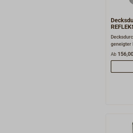
Decksdu
REFLEKS
Decksdurc
geneigter D
Edelstahl.
156,00
Ab
verschied
Anpassung
Dachneigu
REFLEKS 