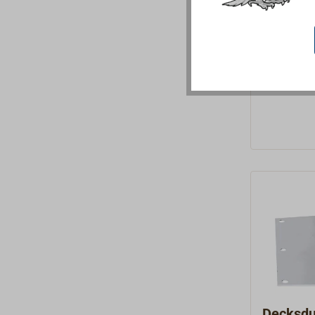
Decksplatt
Edelstahl
134,01
Ab
Abgasrohr
Decksdu