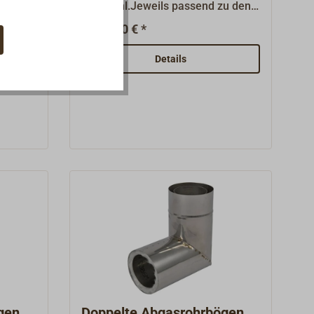
lech
Edelstahl.Jeweils passend zu den
n mal
REFLEKS Abgasrohren.
50,50 € *
Ab
derlich
Details
em
nen
M mit
) aus
 zu
r sind
teile
gen
Doppelte Abgasrohrbögen