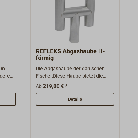
REFLEKS Abgashaube H-
förmig
zum
Die Abgashaube der dänischen
nderen
Fischer.Diese Haube bietet die
sicherste Zugregulierung und ist
219,00 € *
Ab
besonders fallwindsicher.Passend
zu den doppelwandigen
Details
Abgasrohren.
onisch
Muffe.