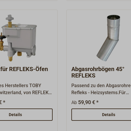
r für REFLEKS-Öfen
Abgasrohrbögen 45°
REFLEKS
es Herstellers TOBY
Passend zu den Abgasrohre
witzerland, von REFLEKS
Refleks - Heizsystems.Für
ür die verschiedenen Öfen
REFLEKS- und andere Öl- od
€ *
59,90 € *
Ab
t. Der TOBY-Ölregler DVR
Feststofföfen mit passend
in seit Jahrzehnten
Abgas - Ausgang.Gefertigt aus
Details
Details
 Einkammer-Regler für
säurefestem Edelstahl
äte, die nach dem
(Wandstärke 0,6 mm).Zum