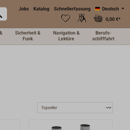
Jobs
Katalog
Schnellerfassung
Deutsch
0,00 €*
&
Sicherheit &
Navigation &
Berufs-
Funk
Lektüre
schifffahrt