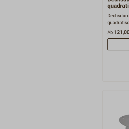
quadrat
Dechsdurc
quadratis
Decksplatt
121,00
Ab
Edelstahl
Abgasrohr