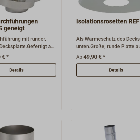
rchführungen
Isolationsrosetten RE
 geneigt
hführung mit runder,
Als Wärmeschutz des Decks
ecksplatte.Gefertigt aus
unten.Große, runde Platte a
Lieferbar in
poliertem Edelstahl mit
 € *
49,90 € *
Ab
enen Winkeln zur
Isolationsmaterial.
 an die
Details
Details
ng.Passend zu den
Abgasrohren.