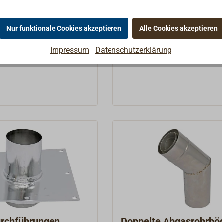
e.Gefertigt aus
REFLEKS-Ölöfen aus Stahlb
.Passend zu den REFLEKS
gefertigt werden, kann scho
 € *
217,00 € *
Ab
en.
nach Jahren ein Ersatz erfor
Nur funktionale Cookies akzeptieren
Alle Cookies akzeptieren
werden. Die Töpfe werden
Details
Details
Impressum
Datenschutzerklärung
komplett mit angeschweißt
Einlaufrohr geliefert, mit
Flammführungsringen aus
Edelstahl sowie bei den klei
Brennern 66M, 71M, und 62
der Glühspirale (Katalysator
Edelstahl.Bei den größeren
Brennern sind diese separat
bestellen.Weiterhin lieferba
hier nicht aufgeführte Ersatz
für REFLEKS-Öfen wie
Brennerringe, komplette
Innenöfen, Heizschlangen.
rchführungen
Doppelte Abgasrohrbö