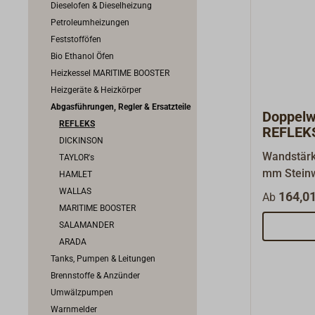
Dieselofen & Dieselheizung
Petroleumheizungen
Feststofföfen
Bio Ethanol Öfen
Heizkessel MARITIME BOOSTER
Heizgeräte & Heizkörper
Abgasführungen, Regler & Ersatzteile
Doppelw
REFLEKS
REFLEK
DICKINSON
Wandstärke
TAYLOR's
mm Steinw
HAMLET
niedrigst
WALLAS
164,01
Ab
doppelte 
MARITIME BOOSTER
Außenbere
SALAMANDER
durch sehr
ARADA
eingeschr
Tanks, Pumpen & Leitungen
Brennstoffe & Anzünder
Umwälzpumpen
Warnmelder