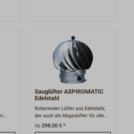
onisch
genutzt werden.Passend zu den
Muffe.
REFLEKS Abgasrohren mit einem
Durchmeser 70 mm oder 90
mm.Die Berührschutzbleche
werden auf das Abgasrohr
aufgesteckt und mit zwei
Edelstahlschellen fixiert, die im
Lieferumfang enthalten sind.Der
Abstand zum Abgasrohr beträgt 15
mm.
Sauglüfter ASPIROMATIC
Edelstahl
Rotierender Lüfter aus Edelstahl,
er
der auch als Abgaslüfter für alle
Ofentypen geeignet ist,
298,00 € *
Ab
fallwindsicher und zugfördernd.Der