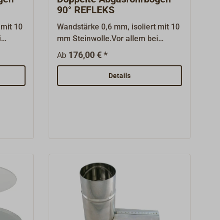
90° REFLEKS
 mit 10
Wandstärke 0,6 mm, isoliert mit 10
i
mm Steinwolle.Vor allem bei
ind
niedrigsten Temperaturen sind
176,00 € *
Ab
doppelte Abgasrohre im
er Zug
Außenbereich wichtig, da der Zug
Details
durch sehr kalte Rohre stark
eingeschränkt werden kann.