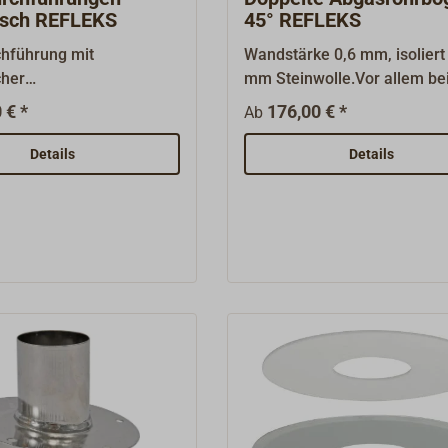
isch REFLEKS
45° REFLEKS
hführung mit
Wandstärke 0,6 mm, isoliert
cher
mm Steinwolle.Vor allem be
e.Gefertigt aus
niedrigsten Temperaturen s
 € *
176,00 € *
Ab
.Passend zu den REFLEKS
doppelte Abgasrohre im
en.
Außenbereich wichtig, da d
Details
Details
durch sehr kalte Rohre stark
eingeschränkt werden kann.