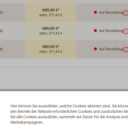
680,00 €*
it
Auf Bestellung
netto:
571,43 €
680,00 €*
it
Auf Bestellung
netto:
571,43 €
680,00 €*
it
Auf Bestellung
netto:
571,43 €
en lieferbar.
Hier können Sie auswählen, welche Cookies aktiviert sind. Sie kön
als schwarz zu lackieren.
den Betrieb der Website erforderlichen Cookies und zusätzlichen 
Sie alle Cookies auswählen, sammeln wir Daten für die Analyse un
Ofens und eines dazugehörigen Unterbaus für das Lackieren des
Werbekampagnen.
egebenen Betrags berechnet wird.