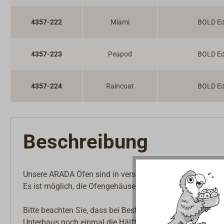
4357-222
Miami
BOLD Ed
4357-223
Peapod
BOLD Ed
4357-224
Raincoat
BOLD Ed
Beschreibung
Unsere ARADA Öfen sind in verschiedenen attraktiven Farb
Es ist möglich, die Ofengehäuse auch in anderen Farben 
Bitte beachten Sie, dass bei Bestellung eines farbigen 
Unterbaus noch einmal die Hälfte des in der Tabelle ang