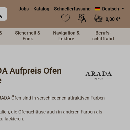
Jobs
Katalog
Schnellerfassung
Deutsch
0,00 €*
&
Sicherheit &
Navigation &
Berufs-
Funk
Lektüre
schifffahrt
A Aufpreis Ofen
e
ADA Öfen sind in verschiedenen attraktiven Farben
glich, die Ofengehäuse auch in anderen Farben als
u lackieren.