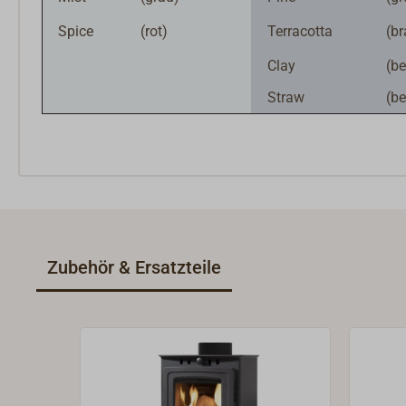
Spice
(rot)
Terracotta
(b
Clay
(be
Straw
(be
Zubehör & Ersatzteile