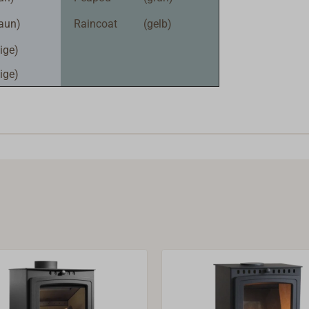
raun)
Raincoat
(gelb)
ige)
ige)