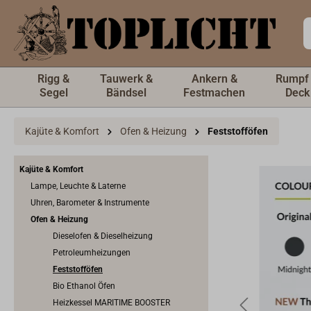
inhalt springen
Rigg &
Tauwerk &
Ankern &
Rumpf
Segel
Bändsel
Festmachen
Deck
Kajüte & Komfort
Ofen & Heizung
Feststofföfen
Kajüte & Komfort
Lampe, Leuchte & Laterne
Uhren, Barometer & Instrumente
Ofen & Heizung
Dieselofen & Dieselheizung
Petroleumheizungen
Feststofföfen
Bio Ethanol Öfen
Heizkessel MARITIME BOOSTER