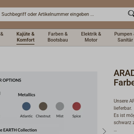
 &
Kajüte &
Farben &
Elektrik &
Pumpen 
Komfort
Bootsbau
Motor
Sanitär
ARAD
Farb
Unsere AR
lieferbar.
Es ist mö
schwarz z