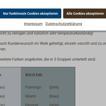
tundenlang bei geöffneten Fenstern und Türen eingebrannt werde
Nur funktionale Cookies akzeptieren
Alle Cookies akzeptieren
et und gebrauchsfertig, so dass kein unangenehmer
Impressum
Datenschutzerklärung
icht zu reinigen und natürlich sehr temperaturbeständig!
 nach Kundenwunsch im Werk gefertigt, einzeln verzollt und zu u
hen.
itere Farben angeboten, die in 3 Gruppen unterteilt sind:
n
BOLD Edit
au)
Flamingo
(pink)
au)
Miami
(blau)
ün)
Peapod
(grün)