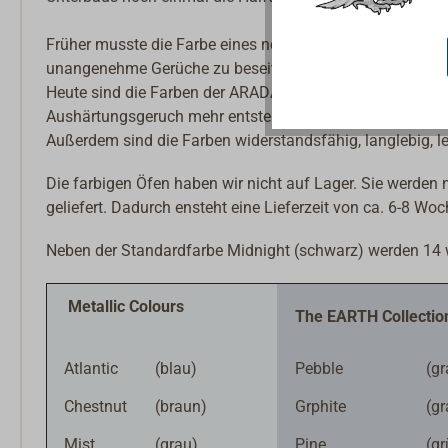
Früher musste die Farbe eines neu installierten Ofens s
unangenehme Gerüche zu beseitigen.
Heute sind die Farben der ARADA Öfen bereits ausgehärt
Aushärtungsgeruch mehr entsteht!
Außerdem sind die Farben widerstandsfähig, langlebig, le
Die farbigen Öfen haben wir nicht auf Lager. Sie werden
geliefert. Dadurch ensteht eine Lieferzeit von ca. 6-8 Woc
Neben der Standardfarbe Midnight (schwarz) werden 14 we
Metallic Colours
The EARTH Collectio
Atlantic
(blau)
Pebble
(gr
Chestnut
(braun)
Grphite
(gr
Mist
(grau)
Pine
(gr