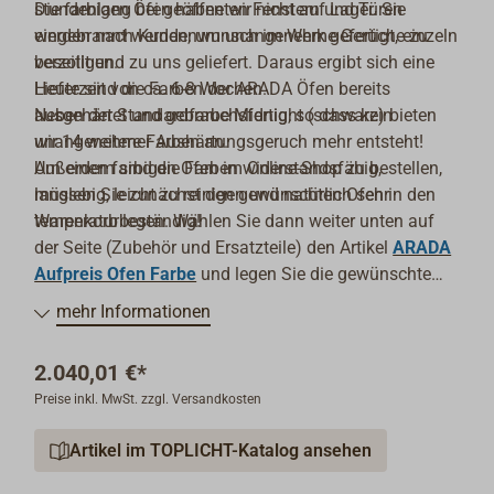
stundenlang bei geöffneten Fenstern und Türen
Die farbigen Öfen haben wir nicht auf Lager. Sie
eingebrannt werden, um unangenehme Gerüche zu
werden nach Kundenwunsch im Werk gefertigt, einzeln
beseitigen.
verzollt und zu uns geliefert. Daraus ergibt sich eine
Heute sind die Farben der ARADA Öfen bereits
Lieferzeit von ca. 6-8 Wochen.
ausgehärtet und gebrauchsfertig, so dass kein
Neben der Standardfarbe Midnight (schwarz) bieten
unangenehmer Aushärtungsgeruch mehr entsteht!
wir 14 weitere Farben an.
Außerdem sind die Farben widerstandsfähig,
Um einen farbigen Ofen im Online-Shop zu bestellen,
langlebig, leicht zu reinigen und natürlich sehr
müssen Sie zunächst den gewünschten Ofen in den
temperaturbeständig!
Warenkorb legen. Wählen Sie dann weiter unten auf
der Seite (Zubehör und Ersatzteile) den Artikel
ARADA
Aufpreis Ofen Farbe
und legen Sie die gewünschte
Farbe ebenfalls in den Warenkorb.
mehr Informationen
2.040,01 €*
Preise inkl. MwSt. zzgl. Versandkosten
Artikel im TOPLICHT-Katalog ansehen