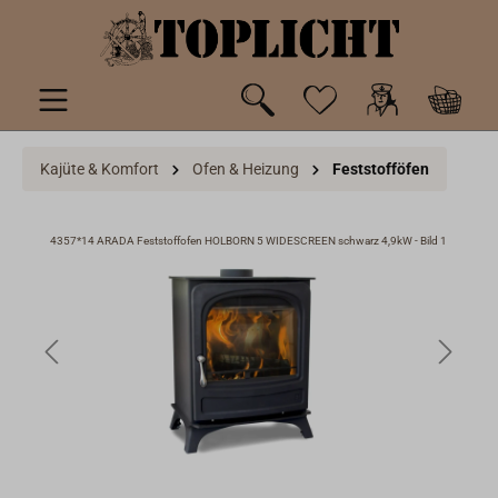
inhalt springen
Kajüte & Komfort
Ofen & Heizung
Feststofföfen
d 10
4357*14 ARADA Feststoffofen HOLBORN 5 WIDESCREEN schwarz 4,9kW - Bild 1
435