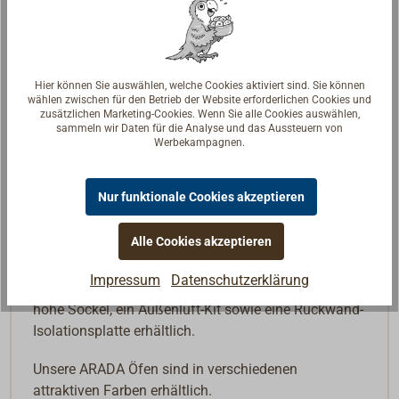
Abmessungen (B x H x T): 550 x 665 x 411 mm
Maximale Scheitlänge: 375 mm
Gewicht: 88 kg
Hier können Sie auswählen, welche Cookies aktiviert sind. Sie können
Energieeffizienzklasse: A+
wählen zwischen für den Betrieb der Website erforderlichen Cookies und
zusätzlichen Marketing-Cookies. Wenn Sie alle Cookies auswählen,
sammeln wir Daten für die Analyse und das Aussteuern von
Der HOLBORN 5 WIDESCREEN ist baugleich mit dem
Werbekampagnen.
ECOBURN 5 WIDESCREEN von ARADA. Lediglich in
der Frontansicht und den Füßen unterscheiden sich
Nur funktionale Cookies akzeptieren
die Öfen durch eine sehr geradlinige Optik beim
ECOBURN 5 WIDESCREEN und geschwungene Linien
Alle Cookies akzeptieren
beim HOLBORN 5 WIDESCREEN.
Impressum
Datenschutzerklärung
Als optionales Zubehör sind zwei unterschiedlich
hohe Sockel, ein Außenluft-Kit sowie eine Rückwand-
Isolationsplatte erhältlich.
Unsere ARADA Öfen sind in verschiedenen
attraktiven Farben erhältlich.