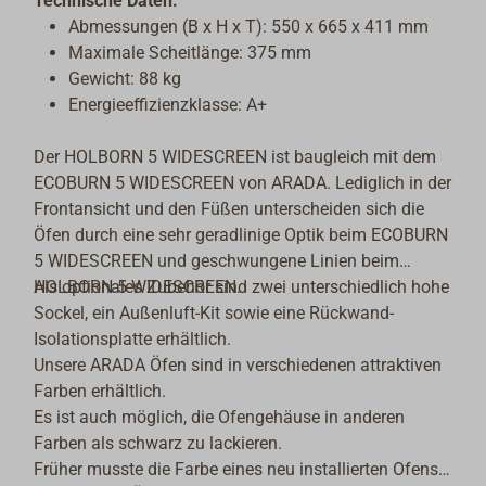
Technische Daten:
Abmessungen (B x H x T): 550 x 665 x 411 mm
Maximale Scheitlänge: 375 mm
Gewicht: 88 kg
Energieeffizienzklasse: A+
Der HOLBORN 5 WIDESCREEN ist baugleich mit dem
ECOBURN 5 WIDESCREEN von ARADA. Lediglich in der
Frontansicht und den Füßen unterscheiden sich die
Öfen durch eine sehr geradlinige Optik beim ECOBURN
5 WIDESCREEN und geschwungene Linien beim
HOLBORN 5 WIDESCREEN.
Als optionales Zubehör sind zwei unterschiedlich hohe
Sockel, ein Außenluft-Kit sowie eine Rückwand-
Isolationsplatte erhältlich.
Unsere ARADA Öfen sind in verschiedenen attraktiven
Farben erhältlich.
Es ist auch möglich, die Ofengehäuse in anderen
Farben als schwarz zu lackieren.
Früher musste die Farbe eines neu installierten Ofens