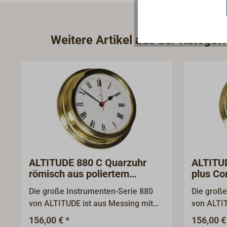
Weitere Artikel aus der Katego
ALTITUDE 880 C Quarzuhr
ALTITU
römisch aus poliertem
plus Co
Messing
Messin
Die große Instrumenten-Serie 880
Die große
von ALTITUDE ist aus Messing mit
von ALTIT
polierter Oberfläche gefertigt.
polierter 
156,00 € *
156,00 €