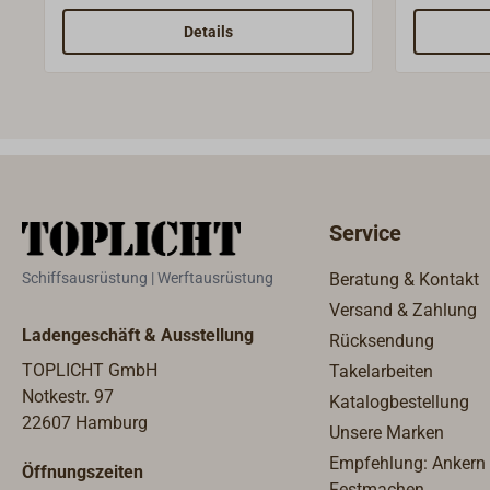
Schlichte dekorative Instrumente,
Schlichte
die auch in größeren Räumen
die auch
Details
repräsentativ wirken.Die Quarzuhr
repräsent
mit römischem Zifferblatt hat einen
Comfortme
großen, roten Sekundenzeiger, die
Barometer
Zeiteinstellung und der
Mechanik
Batteriewechsel erfolgen über die
und ein k
Rückseite, das Instrument wird dafür
Einstellun
von der Wand genommen. Lieferung
Rückseite, das Instrume
Service
ohne Batterie.
von der 
Schiffsausrüstung | Werftausrüstung
Beratung & Kontakt
Versand & Zahlung
Ladengeschäft & Ausstellung
Rücksendung
TOPLICHT GmbH
Takelarbeiten
Notkestr. 97
Katalogbestellung
22607 Hamburg
Unsere Marken
Empfehlung: Ankern
Öffnungszeiten
Festmachen