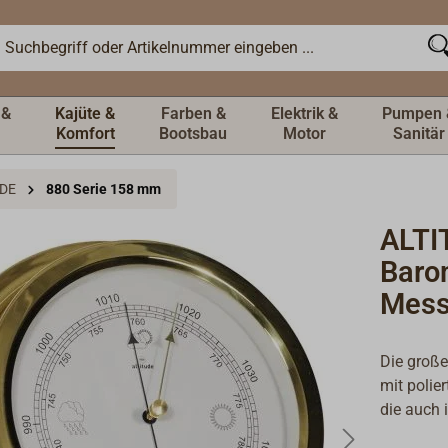
 &
Kajüte &
Farben &
Elektrik &
Pumpen 
Komfort
Bootsbau
Motor
Sanitär
UDE
880 Serie 158 mm
ALTI
Baro
Mess
Die große
mit polier
die auch 