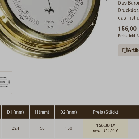
Das Barom
Druckdose
das Inst
156,00 
Preise inkl.
Arti
D1 (mm)
H (mm)
D2 (mm)
Preis (Stück)
156,00 €*
224
50
158
netto:
131,09 €