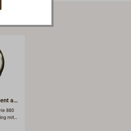
ment aus
rie 880
ing mit
gt.