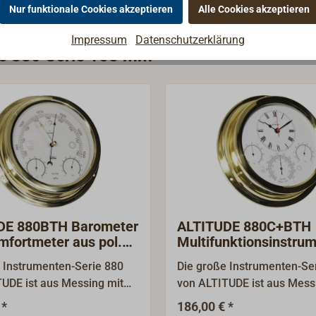
Nur funktionale Cookies akzeptieren
Alle Cookies akzeptieren
Impressum
Datenschutzerklärung
rie 880 Serie 158 mm
DE 880BTH Barometer
ALTITUDE 880C+BTH
mfortmeter aus pol.
Multifunktionsinstru
g
Messing
 Instrumenten-Serie 880
Die große Instrumenten-Se
UDE ist aus Messing mit
von ALTITUDE ist aus Mess
Oberfläche gefertigt.
polierter Oberfläche geferti
 *
186,00 € *