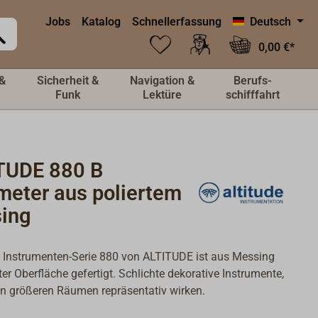
Jobs
Katalog
Schnellerfassung
Deutsch
0,00 €*
&
Sicherheit &
Navigation &
Berufs-
Funk
Lektüre
schifffahrt
TUDE 880 B
meter aus poliertem
ing
 Instrumenten-Serie 880 von ALTITUDE ist aus Messing
ter Oberfläche gefertigt. Schlichte dekorative Instrumente,
in größeren Räumen repräsentativ wirken.