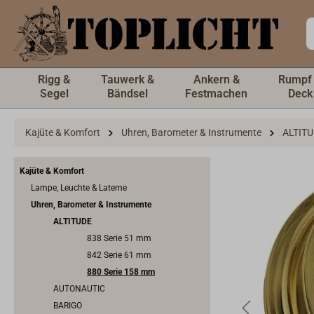
inhalt springen
Rigg &
Tauwerk &
Ankern &
Rumpf
Segel
Bändsel
Festmachen
Deck
Kajüte & Komfort
Uhren, Barometer & Instrumente
ALTIT
Kajüte & Komfort
Lampe, Leuchte & Laterne
Uhren, Barometer & Instrumente
ALTITUDE
838 Serie 51 mm
842 Serie 61 mm
880 Serie 158 mm
AUTONAUTIC
BARIGO