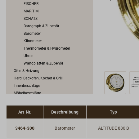
FISCHER
MARITIM
SCHATZ
Barograph & Zubehör
Barometer
Klinometer
Thermometer & Hygrometer
Uhren
Wandplatten & Zubehör
Ofen & Heizung
Herd, Backofen, Kocher & Grill
Innenbeschläge
Möbelbeschläge
Scharniere & Lukenbänder
Bodenheber
Art-Nr.
Beschreibung
Typ
Schlösser
Riegel & Verschlüsse
3464-300
Barometer
ALTITUDE 880 B
Haken
Dit & Dat