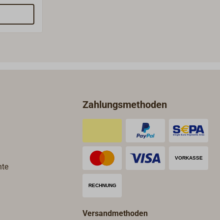
umente,
men
e
ferblatt
s
r und ein
llung und
Zahlungsmethoden
en über
mmen.
hte
Versandmethoden