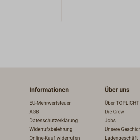
mit römischem
t und einem zentralen,
ndenzeiger, ein kleines
, ein Thermometer und
eter, die Zeiteinstellung
tteriewechsel erfolgen
eite, das Instrument
r von der Wand
 Lieferung ohne
Informationen
Über uns
EU-Mehrwertsteuer
Über TOPLICHT
AGB
Die Crew
Datenschutzerklärung
Jobs
Widerrufsbelehrung
Unsere Geschic
Online-Kauf widerrufen
Ladengeschäft