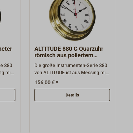
meter
ALTITUDE 880 C Quarzuhr
römisch aus poliertem
Messing
ie 880
Die große Instrumenten-Serie 880
ng mit
von ALTITUDE ist aus Messing mit
t.
polierter Oberfläche gefertigt.
156,00 € *
mente,
Schlichte dekorative Instrumente,
en
die auch in größeren Räumen
Details
repräsentativ wirken.Die Quarzuhr
mit römischem Zifferblatt hat
iner
einen großen, roten
Sekundenzeiger, die
Zeiteinstellung und der