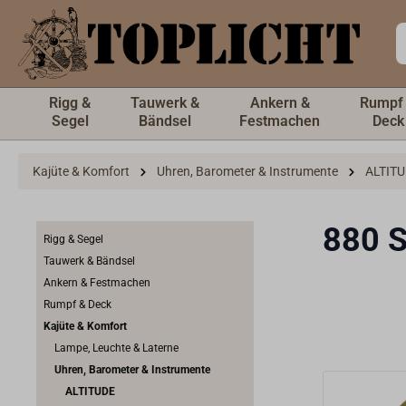
inhalt springen
Rigg &
Tauwerk &
Ankern &
Rumpf
Segel
Bändsel
Festmachen
Deck
Kajüte & Komfort
Uhren, Barometer & Instrumente
ALTIT
880 
Rigg & Segel
Tauwerk & Bändsel
Ankern & Festmachen
Rumpf & Deck
Kajüte & Komfort
Lampe, Leuchte & Laterne
Uhren, Barometer & Instrumente
ALTITUDE