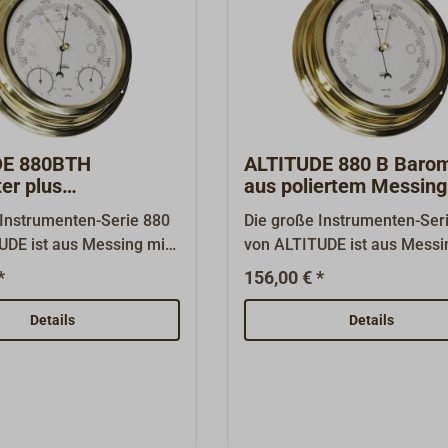
DE 880BTH
ALTITUDE 880 B Baro
er plus
aus poliertem Messing
meter aus pol.
 Instrumenten-Serie 880
Die große Instrumenten-Ser
g
UDE ist aus Messing mit
von ALTITUDE ist aus Messi
Oberfläche gefertigt.
polierter Oberfläche gefertig
*
156,00 € *
dekorative Instrumente,
Schlichte dekorative Instru
in größeren Räumen
die auch in größeren Räum
Details
Details
tiv wirken.Das
repräsentativ wirken.Das
ter zeigt ein großes
Barometer mit einer High-
mit High-Sensivity-
Sensivity-Mechanik ist mit e
ein kleines
Druckdose ausgestattet, die
er und ein kleines
Einstellung erfolgt über die