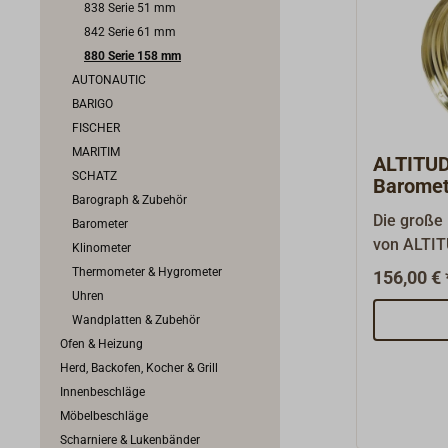
838 Serie 51 mm
842 Serie 61 mm
880 Serie 158 mm
AUTONAUTIC
BARIGO
FISCHER
MARITIM
ALTITU
SCHATZ
Baromet
Barograph & Zubehör
Comfort
Die große
Barometer
Messin
von ALTIT
Klinometer
polierter 
Thermometer & Hygrometer
156,00 € 
Schlichte 
Uhren
die auch 
Wandplatten & Zubehör
repräsenta
Ofen & Heizung
Comfortme
Herd, Backofen, Kocher & Grill
Barometer 
Innenbeschläge
Mechanik, 
Möbelbeschläge
Thermomet
Scharniere & Lukenbänder