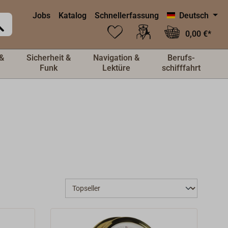
Jobs
Katalog
Schnellerfassung
Deutsch
0,00 €*
&
Sicherheit &
Navigation &
Berufs-
Funk
Lektüre
schifffahrt