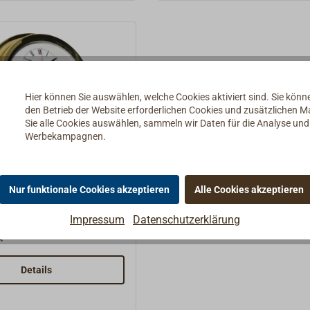
, die Einstellung erfolgt
Rückseite, das Instrument wird
eite, das Instrument
dafür von der Wand genom
r von der Wand
n.
Hier können Sie auswählen, welche Cookies aktiviert sind. Sie kön
den Betrieb der Website erforderlichen Cookies und zusätzlichen 
Sie alle Cookies auswählen, sammeln wir Daten für die Analyse un
Werbekampagnen.
DE 880C+BTH
nktionsinstrument
sing
Nur funktionale Cookies akzeptieren
Alle Cookies akzeptieren
 Instrumenten-Serie 880
UDE ist aus Messing mit
Impressum
Datenschutzerklärung
Oberfläche gefertigt.
*
dekorative Instrumente,
in größeren Räumen
Details
tiv wirken.Das
ument: eine kleine