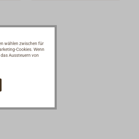
Batteriewechsel erfolgen über die
men.
Rückseite, das Instrument wird
dafür von der Wand genommen.
Lieferung ohne Batterie.
nen wählen zwischen für
Marketing-Cookies. Wenn
d das Aussteuern von