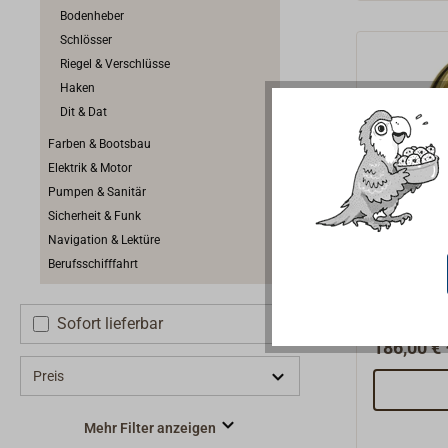
Hygrometer
Bodenheber
über die Rücks
Schlösser
wird dafü
Riegel & Verschlüsse
genomme
Haken
Dit & Dat
Farben & Bootsbau
Elektrik & Motor
Pumpen & Sanitär
Sicherheit & Funk
ALTITU
Navigation & Lektüre
Multifu
Berufsschifffahrt
aus Mes
Die große
von ALTIT
Sofort lieferbar
polierter 
186,00 € 
Schlichte 
Preis
die auch 
repräsenta
Mehr Filter anzeigen
Multiinstr