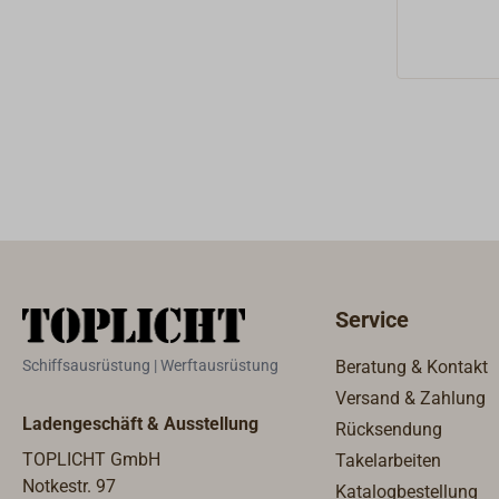
Quarzuhr 
Zifferblat
roten Seku
Barometer
ein Hygrom
und der Ba
über die Rücks
wird dafü
genommen.
Batterie.
Service
Schiffsausrüstung | Werftausrüstung
Beratung & Kontakt
Versand & Zahlung
Ladengeschäft & Ausstellung
Rücksendung
TOPLICHT GmbH
Takelarbeiten
Notkestr. 97
Katalogbestellung