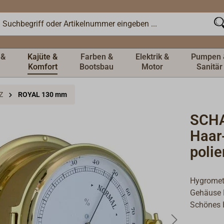
 &
Kajüte &
Farben &
Elektrik &
Pumpen 
Komfort
Bootsbau
Motor
Sanitär
Z
ROYAL 130 mm
SCHA
Haar
poli
Hygromet
Gehäuse M
Schönes 