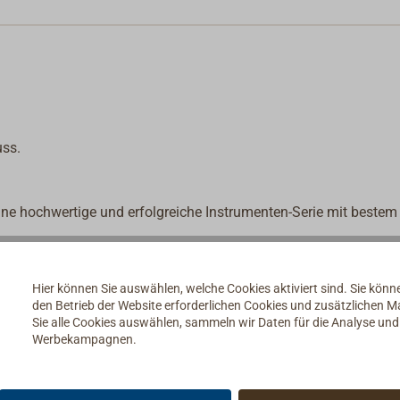
uss.
ine hochwertige und erfolgreiche Instrumenten-Serie mit bestem
us schwerem Messing gefertigt, die Gehäuse sind aufklappbar mi
Hier können Sie auswählen, welche Cookies aktiviert sind. Sie kön
sich hier in Harmonie.
den Betrieb der Website erforderlichen Cookies und zusätzlichen 
Sie alle Cookies auswählen, sammeln wir Daten für die Analyse un
Werbekampagnen.