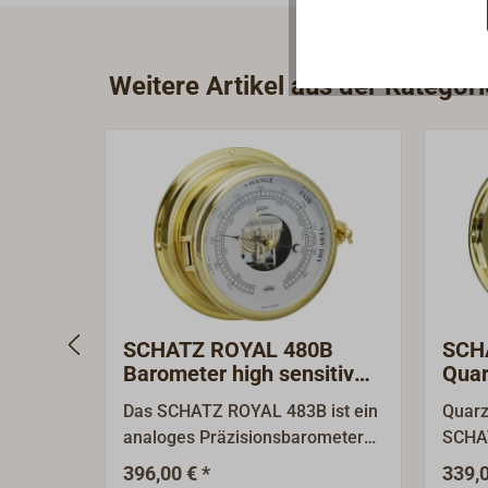
Weitere Artikel aus der Katego
SCHATZ ROYAL 480B
SCH
Barometer high sensitiv
Quar
Messing poliert
poli
Das SCHATZ ROYAL 483B ist ein
Quarz
analoges Präzisionsbarometer
SCHA
mit 2-Dosen-Werk und einer
Instr
396,00 € *
339,0