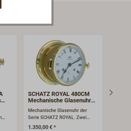
A
SCHATZ ROYAL 480CM
SCHAT
s
Mechanische Glasenuhr
Quarz
römisch aus Messing
polier
Mechanische Glasenuhr der
Quarz-G
n
Serie SCHATZ ROYAL. Zwei
ROYAL, 
getrennte Aufziehwerke
Serie v
1.350,00 € *
469,00 