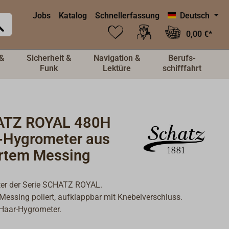
Jobs
Katalog
Schnellerfassung
Deutsch
0,00 €*
&
Sicherheit &
Navigation &
Berufs-
Funk
Lektüre
schifffahrt
TZ ROYAL 480H
-Hygrometer aus
ertem Messing
er der Serie SCHATZ ROYAL.
essing poliert, aufklappbar mit Knebelverschluss.
Haar-Hygrometer.