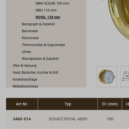
MINI OCEAN 100 mm
MIDI 110 mm
ROYAL 130 mm
Barograph & Zubehör
Barometer
Klinometer
Thermometer & Hygrometer
Uhren
Wandplatten & Zubehör
Ofen & Heizung
Herd, Backofen, Kocher & Grill
Innenbeschläge
Möbelbeschläge
Scharniere & Lukenbänder
Bodenheber
Art-Nr.
Typ
D1 (mm)
H
Schlösser
Riegel & Verschlüsse
3460-014
SCHATZ ROYAL 480H
180
Haken
Dit & Dat