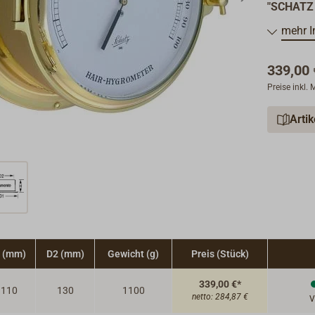
"SCHATZ
hochwerti
mehr I
seit mehr
Alle Inst
339,00 
schwerem 
Preise inkl.
Scharnier
Tradition
Arti
in Harmon
 (mm)
D2 (mm)
Gewicht (g)
Preis (Stück)
339,00 €*
110
130
1100
netto:
284,87 €
V