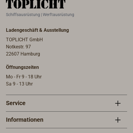
ikonischen Yachten und seinem
bleibenden Vermächtnis.Diese
Schiffsausrüstung | Werftausrüstung
luxuriöse Erzählung umfasst das
goldene Zeitalter des Yachtsports
Ladengeschäft & Ausstellung
von 1872 bis 1947 und erstreckt sich
über 510 Seiten, illustriert mit über
TOPLICHT GmbH
700 zeitgenössischen Fotografien
Notkestr. 97
und Zeichnungen. Das Buch entführt
22607 Hamburg
den Leser in die faszinierende Welt
Öffnungszeiten
der luxuriösen Yachten und
komplizierten Designs und enthüllt
Mo - Fr 9 - 18 Uhr
die unvergleichliche Handwerkskunst
Sa 9 - 13 Uhr
und Innovation von Alfred
Mylne.Ganz gleich, ob Sie sich als
Service
Gelegenheitsleser für historische
Luxusyachten interessieren oder
sich für maritimes Design
Informationen
begeistern, dieses üppig bebilderte
Meisterwerk verspricht ein