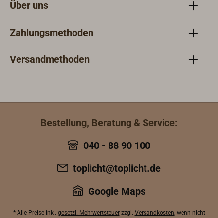
Über uns
eindringliches und aufschlussreiches
Erlebnis, das das zeitlose Genie von
Zahlungsmethoden
Alfred Mylne feiert.510 Seiten. Über
700 zeitgenössische Fotografien und
Zeichnungen. Format 27 x 29,5 x 4,5
Versandmethoden
cm. Hardcover mit Fadenbindung. In
Englisch.
Bestellung, Beratung & Service:
040 - 88 90 100
toplicht@toplicht.de
Google Maps
* Alle Preise inkl.
gesetzl. Mehrwertsteuer
zzgl.
Versandkosten
, wenn nicht