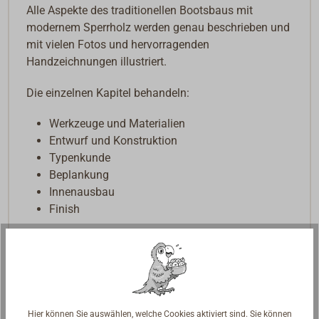
Alle Aspekte des traditionellen Bootsbaus mit
modernem Sperrholz werden genau beschrieben und
mit vielen Fotos und hervorragenden
Handzeichnungen illustriert.
Die einzelnen Kapitel behandeln:
Werkzeuge und Materialien
Entwurf und Konstruktion
Typenkunde
Beplankung
Innenausbau
Finish
Ein unverzichtbares Buch für jeden, der sich
ernsthaft mit dem Bau von traditionellen
Sperrholzbooten beschäftigt.
174 Seiten, zahlreiche SW-Fotos und
Hier können Sie auswählen, welche Cookies aktiviert sind. Sie können