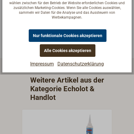
wählen zwischen für den Betrieb der Website erforderlichen Cookies und
Reden Sie mit Handwerkern, Bootsbauern und
zusätzlichen Marketing-Cookies. Wenn Sie alle Cookies auswählen,
sammeln wir Daten für die Analyse und das Aussteuern von
Seglerinnen. Wir verstehen Ihre Fragen und geben die
Werbekampagnen.
passende Antwort.
Experten kontaktieren
Nur funktionale Cookies akzeptieren
Alle Cookies akzeptieren
Impressum
Datenschutzerklärung
Weitere Artikel aus der
Kategorie Echolot &
Handlot