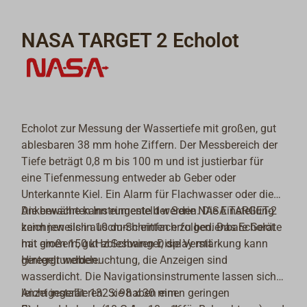
NASA TARGET 2 Echolot
Echolot zur Messung der Wassertiefe mit großen, gut
ablesbaren 38 mm hohe Ziffern. Der Messbereich der
Tiefe beträgt 0,8 m bis 100 m und ist justierbar für
eine Tiefenmessung entweder ab Geber oder
Unterkannte Kiel. Ein Alarm für Flachwasser oder die
Ankerwache kann eingestellt werden. Die Einstellung
Die bewährten Instrumente der Serie NASA TARGET-2
kann jeweils in 10cm-Schritten erfolgen. Das Echolot
zeichnen sich aus durch einfach zu bedienbare Geräte
hat einen 150 kHz Schwinger, die Verstärkung kann
mit großem, gut ablesbaren Display mit
geregelt werden.
Hintergrundbeleuchtung, die Anzeigen sind
wasserdicht. Die Navigationsinstrumente lassen sich
leicht installieren. Sie haben einen geringen
Anzeigegerät: 132 x 98 x 30 mm.