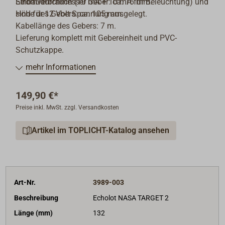
Stromverbrauch (10 mA + 10 mA für Beleuchtung) und
Einbaudurchmesser Geber: ca. 16 mm.
sind für 12 Volt Spannung ausgelegt.
Höhe des Gebers: ca. 105 mm.
Kabellänge des Gebers: 7 m.
Lieferung komplett mit Gebereinheit und PVC-
Schutzkappe.
mehr Informationen
149,90 €*
Preise inkl. MwSt. zzgl. Versandkosten
Artikel im TOPLICHT-Katalog ansehen
Art-Nr.
3989-003
Beschreibung
Echolot NASA TARGET 2
Länge (mm)
132