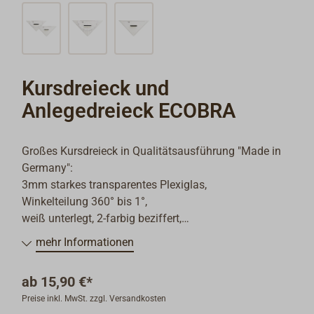
Kursdreieck und
Anlegedreieck ECOBRA
Großes Kursdreieck in Qualitätsausführung "Made in
Germany":
3mm starkes transparentes Plexiglas,
Winkelteilung 360° bis 1°,
weiß unterlegt, 2-farbig beziffert,
Aufhängeloch, Auflagenoppen zur Schonung der
mehr Informationen
Seekarte,
fest verschraubter Griff aus Kunststoff,
ab
15,90 €*
1mm-Teilung auf der Hypotenuse,
Preise inkl. MwSt. zzgl. Versandkosten
Nullpunkt in der Mitte auf der Basislinie,