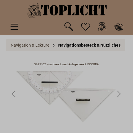
inhalt springen
Navigation & Lektüre
Navigationsbesteck & Nützliches
3627*02 Kursdreieck und Anlegedreieck ECOBRA