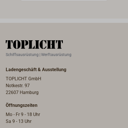
Kopf.Gefertigt aus Messing,
Arbe
Oberfläche matt
Cockp
gebürstet.Hergestellt in Deutschland.
magn
verb
Wech
einf
fert
STAE
Schiffsausrüstung | Werftausrüstung
Farb
enth
Ladengeschäft & Ausstellung
Noti
eing
TOPLICHT GmbH
eben
Notkestr. 97
Spezi
22607 Hamburg
Eint
Öffnungszeiten
groß
Kart
Mo - Fr 9 - 18 Uhr
595 
Sa 9 - 13 Uhr