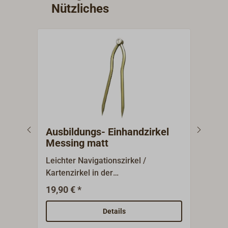
Nützliches
Ausbildungs- Einhandzirkel
COM
Messing matt
Spo
Leichter Navigationszirkel /
CHAR
Kartenzirkel in der
prakt
unkonventionellen, sehr
dem 
19,90 € *
69,9
grifffreundlichen leicht
wass
geschwungenen Einhand- Form.Mit
tran
Details
Nachstellmöglichkeit im
eing