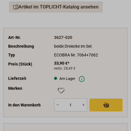
Länge der Hypotenuse: 325mm,
Artikel im TOPLICHT-Katalog ansehen
Abmessungen 325 x 165 x 3mm.
Im Set (Kurs- und Anlegedreieck) zum Sparpreis.
Art-Nr.
3627-020
Beschreibung
beide Dreiecke im Set
Typ
ECOBRA Nr. 7064+7062
33,90 €*
Preis (Stück)
netto:
28,49 €
Lieferzeit
Am Lager
Merken
In den Warenkorb